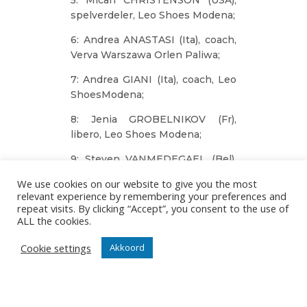
spelverdeler, Leo Shoes Modena;
6: Andrea ANASTASI (Ita), coach,
Verva Warszawa Orlen Paliwa;
7: Andrea GIANI (Ita), coach, Leo
ShoesModena;
8: Jenia GROBELNIKOV (Fr),
libero, Leo Shoes Modena;
9: Steven VANMEDEGAEL (Bel),
coach, Knack Volley Roeselare.
We use cookies on our website to give you the most
relevant experience by remembering your preferences and
repeat visits. By clicking “Accept”, you consent to the use of
ALL the cookies.
De 774 foto’s van alle
wedstrijden en deze van de
Cookie settings
Akkoord
andere collega Knack fotografen
kan u nog steeds bekijken via
Facebook en/of
Flickr.