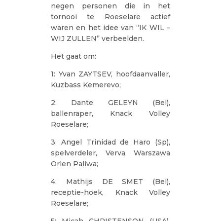
negen personen die in het
tornooi te Roeselare actief
waren en het idee van “IK WIL –
WIJ ZULLEN” verbeelden.
Het gaat om:
1: Yvan ZAYTSEV, hoofdaanvaller,
Kuzbass Kemerevo;
2: Dante GELEYN (Bel),
ballenraper, Knack Volley
Roeselare;
3: Angel Trinidad de Haro (Sp),
spelverdeler, Verva Warszawa
Orlen Paliwa;
4: Mathijs DE SMET (Bel),
receptie-hoek, Knack Volley
Roeselare;
5: Micah CHRISTENSON (USA),