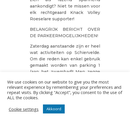
aankondigt? Niet te missen voor
elk rechtgeaard Knack Volley
Roeselare supporter!
BELANGRIJK BERICHT OVER
DE PARKEERMOGELIJKHEDEN!
Zaterdag aanstaande zijn er heel
wat activiteiten op Schiervelde.
Om die reden kan enkel gebruik
gemaakt worden van parking 1
(aan het zwembad)! Men zegge
het voort
We use cookies on our website to give you the most
relevant experience by remembering your preferences and
repeat visits. By clicking “Accept”, you consent to the use of
DEEPEE
04/12/2025
ALL the cookies.
Cookie settings
Akkoord