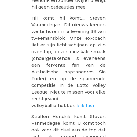
Hendrik en zonder twijfel brengt
hij geen cadeautjes mee.
Hij komt, hij komt…. Steven
Vanmedegael. Dit nieuws kregen
we te horen in aflevering 38 van
tweemansblok. Onze ex-coach
liet er zijn licht schijnen op zijn
overstap, op zijn muzikale smaak
(ondergetekende is eveneens
een fervente fan van de
Australische popzangeres Sia
Furler) en op de spannende
competitie in de Lotto Volley
League. Niet te missen voor elke
rechtgeaard
volleyballiefhebber:
klik hier
Straffen Hendrik komt, Steven
Vanmedegael komt. U komt toch
ook voor dit duel aan de top dat
zich als razend spannend