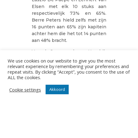
Elsen met elk 10 stuks aan
respectievelijk 73% en 65%.
Berre Peters hield zelfs met zijn
16 punten aan 65% zijn kapitein
achter hem die het tot 14 punten
aan 48% bracht.
Voor de Supercup kwam Hendrik
Tuerlinckx zijn maatjes nog
We use cookies on our website to give you the most
aanmoedigen, dat zal zeker
relevant experience by remembering your preferences and
repeat visits. By clicking “Accept”, you consent to the use of
eventjes anders zijn komende
ALL the cookies.
zaterdag. Met aan de pass een
nog steeds uitstekende Matthias
Cookie settings
Akkoord
Valkiers ligt de voorlopige leider
in de klassering ongetwijfeld
gebrand op een eerste straffe
stoot.
DEEPEE
20/10/2022