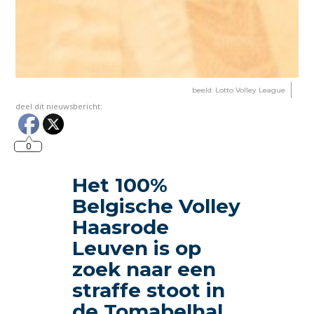
beeld: Lotto Volley League
deel dit nieuwsbericht:
0
Het 100%
Belgische Volley
Haasrode
Leuven is op
zoek naar een
straffe stoot in
de Tomabelhal