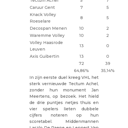
Tectum Achel
5
7
Caruur Gent
7
5
Knack Volley
8
5
Roeselare
Decospan Menen
10
2
Waremme Volley
10
2
Volley Haasrode
13
0
Leuven
Axis Guibertin
13
0
72
39
64,86%
35,14%
In zijn eerste duel kreeg VHL het
sterk vernieuwde Tectum Achel,
zonder hun monument Jan
Meertens, op bezoek. Het hield
de drie puntjes netjes thuis en
vier spelers lieten dubbele
cijfers noteren op hun
scoretabel. Middenmannen
Laszlo De Paepe en Lennert Van