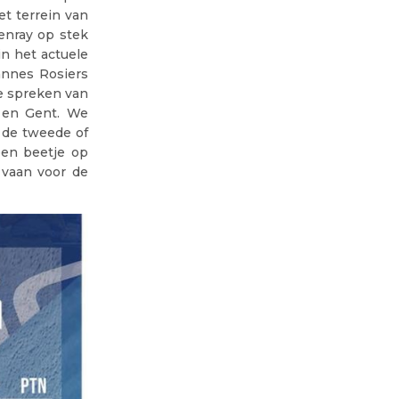
t terrein van
enray op stek
in het actuele
annes Rosiers
e spreken van
 en Gent. We
 de tweede of
een beetje op
 vaan voor de