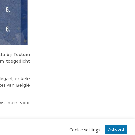
ta bij Tectum
em toegedicht
egael, enkele
ker van België
uws mee voor
Cookie settings
Akkoord