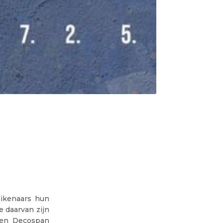
eikenaars hun
 daarvan zijn
t en Decospan