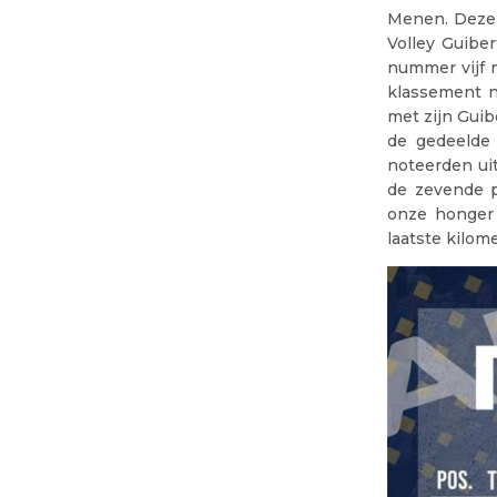
Menen. Deze 
Volley Guibe
nummer vijf m
klassement n
met zijn Gui
de gedeelde
noteerden ui
de zevende p
onze honger 
laatste kilo