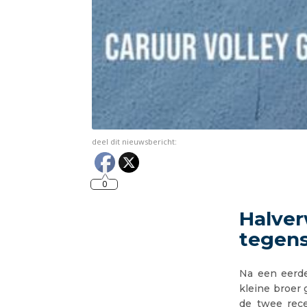
deel dit nieuwsbericht:
0
Halver
tegen
Na een eerde
kleine broer
de twee rece