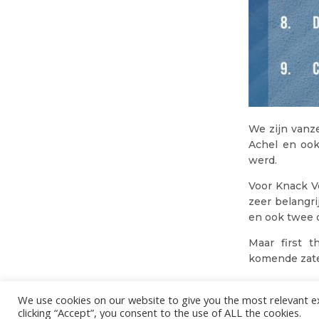
We zijn vanz
Achel en ook
werd.
Voor Knack V
zeer belangri
en ook twee 
Maar first 
komende zate
In de Expo 
We use cookies on our website to give you the most relevant e
En om 20:0
clicking “Accept”, you consent to the use of ALL the cookies.