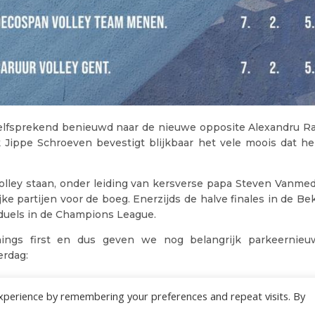
elfsprekend benieuwd naar de nieuwe opposite Alexandru Ra
 Jippe Schroeven bevestigt blijkbaar het vele moois dat h
olley staan, onder leiding van kersverse papa Steven Vanmed
jke partijen voor de boeg. Enerzijds de halve finales in de Be
duels in de Champions League.
things first en dus geven we nog belangrijk parkeernie
rdag:
gaat een beurs door voor ‘kleinvee’
xperience by remembering your preferences and repeat visits. By
0 uur speelt Club Nxt tegen Anderlecht