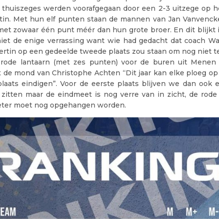
thuiszeges werden voorafgegaan door een 2-3 uitzege op he
rtin. Met hun elf punten staan de mannen van Jan Vanvenck
et zowaar één punt méér dan hun grote broer. En dit blijkt 
iet de enige verrassing want wie had gedacht dat coach W
bertin op een gedeelde tweede plaats zou staan om nog niet t
 rode lantaarn (met zes punten) voor de buren uit Menen
t de mond van Christophe Achten “Dit jaar kan elke ploeg op
laats eindigen”. Voor de eerste plaats blijven we dan ook 
zitten maar de eindmeet is nog verre van in zicht, de rode
meter moet nog opgehangen worden.