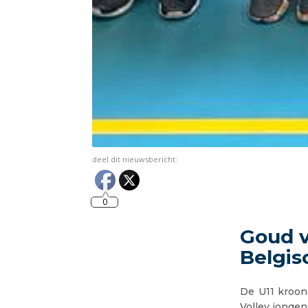
deel dit nieuwsbericht:
0
Goud v
Belgi
De U11 kroon
Volley jonge