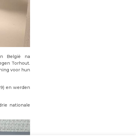
an België na
egen Torhout.
ning voor hun
19) en werden
rie nationale