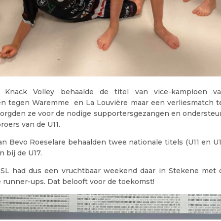
Knack Volley behaalde de titel van vice-kampioen v
n tegen Waremme en La Louvière maar een verliesmatch t
orgden ze voor de nodige supportersgezangen en ondersteu
broers van de U11.
an Bevo Roeselare behaalden twee nationale titels (U11 en U
 bij de U17.
SL had dus een vruchtbaar weekend daar in Stekene met d
e runner-ups. Dat belooft voor de toekomst!