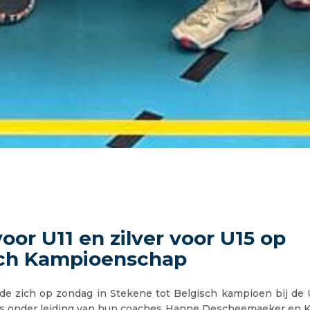
oor U11 en zilver voor U15 op
sch Kampioenschap
de zich op zondag in Stekene tot Belgisch kampioen bij de 
ns onder leiding van hun coaches Hanne Descheemaeker en 