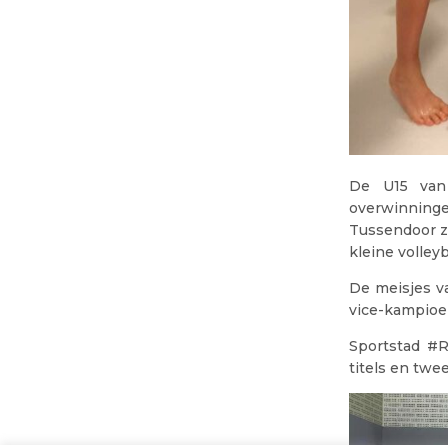
De U15 van 
overwinninge
Tussendoor z
kleine volley
De meisjes v
vice-kampioen
Sportstad #R
titels en twe