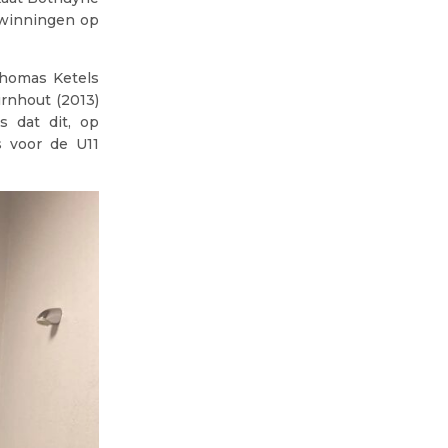
rwinningen op
Thomas Ketels
urnhout (2013)
 dat dit, op
s voor de U11