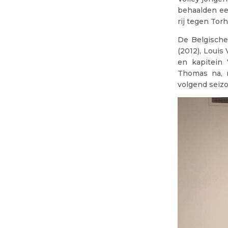
behaalden ee
rij tegen To
De Belgische
(2012), Louis
en kapitein
Thomas na, n
volgend seizo