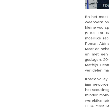
En het moet 
weerwerk bod
kleine voorsp
(9-10). Tot
moeilijke re
Roman Abinet
Maar de scha
en met een 
geslagen: 20
Mathijs Desm
verijdelen ma
Knack Volley
jaar geworde
het scoutinsg
minder momen
wereldkampio
11-10. Maar 