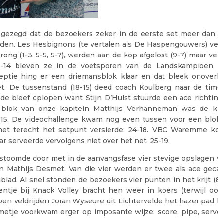
gezegd dat de bezoekers zeker in de eerste set meer dan v
en. Les Hesbignons (te vertalen als De Haspengouwers) v
rong (1-3, 5-5, 5-7), werden aan de kop afgelost (9-7) maar v
 14-14 bleven ze in de voetsporen van de Landskampioen
ceptie hing er een driemansblok klaar en dat bleek onover
. De tussenstand (18-15) deed coach Koulberg naar de time
de bleef oplopen want Stijn D’Hulst stuurde een ace richti
blok van onze kapitein Matthijs Verhanneman was de kloo
-15. De videochallenge kwam nog even tussen voor een blo
et terecht het setpunt versierde: 24-18. VBC Waremme k
ar serveerde vervolgens niet over het net: 25-19.
 stoomde door met in de aanvangsfase vier stevige opslagen 
n Mathijs Desmet. Van die vier werden er twee als ace gec
blad. Al snel stonden de bezoekers vier punten in het krijt (8
tje bij Knack Volley bracht hen weer in koers (terwijl o
en veldrijden Joran Wyseure uit Lichtervelde het hazenpad 
Smetje voorkwam erger op imposante wijze: score, pipe, serv