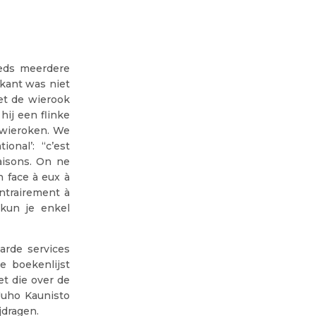
eeds meerdere
kant was niet
et de wierook
ij een flinke
bewieroken. We
onal’: “c’est
aisons. On ne
 face à eux à
ontrairement à
 kun je enkel
arde services
e boekenlijst
t die over de
 Juho Kaunisto
jdragen.