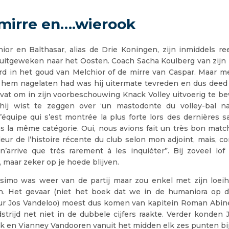
mirre en….wierook
hior en Balthasar, alias de Drie Koningen, zijn inmiddels r
uitgeweken naar het Oosten. Coach Sacha Koulberg van zijn 
rd in het goud van Melchior of de mirre van Caspar. Maar m
r hem nagelaten had was hij uitermate tevreden en dus deed h
n vat om in zijn voorbeschouwing Knack Volley uitvoerig te 
hij wist te zeggen over ‘un mastodonte du volley-bal nati
’équipe qui s’est montrée la plus forte lors des dernières s
s la même catégorie. Oui, nous avions fait un très bon match
eilleur de l’histoire récente du club selon mon adjoint, mais, c
n’arrive que très rarement à les inquiéter”. Bij zoveel lof
, maar zeker op je hoede blijven.
ssimo was weer van de partij maar zou enkel met zijn loeih
. Het gevaar (niet het boek dat we in de humaniora op d
ur Jos Vandeloo) moest dus komen van kapitein Roman Abine
strijd net niet in de dubbele cijfers raakte. Verder konden
k en Vianney Vandooren vanuit het midden elk zes punten bi