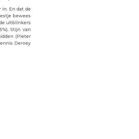
 in. En dat de
eestje bewees
de uitblinkers
%). Stijn van
idden (Pieter
Dennis Deroey