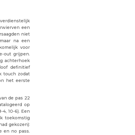
erdienstelijk
erwierven een
ersaagden niet
 maar na een
komelijk voor
-out grijpen.
ng achterhoek
f definitief
k touch zodat
on het eerste
van de pas 22
atalogeerd op
-4, 10-6). Een
ok toekomstig
had gekozen):
e en no pass.