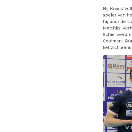
Bij Knack Vol
speler van h
hij door de t
Matthijs Ver
Schie werd o
Coolman- Run
liet zich een