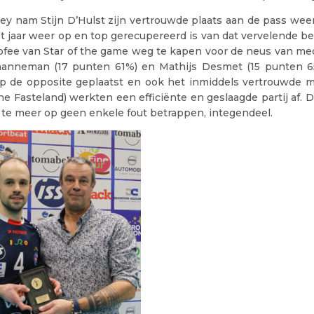
ley nam Stijn D’Hulst zijn vertrouwde plaats aan de pass weer
et jaar weer op en top gerecupereerd is van dat vervelende b
rofee van Star of the game weg te kapen voor de neus van me
hanneman (17 punten 61%) en Mathijs Desmet (15 punten 65
p de opposite geplaatst en ook het inmiddels vertrouwde m
e Fasteland) werkten een efficiënte en geslaagde partij af. 
s te meer op geen enkele fout betrappen, integendeel.