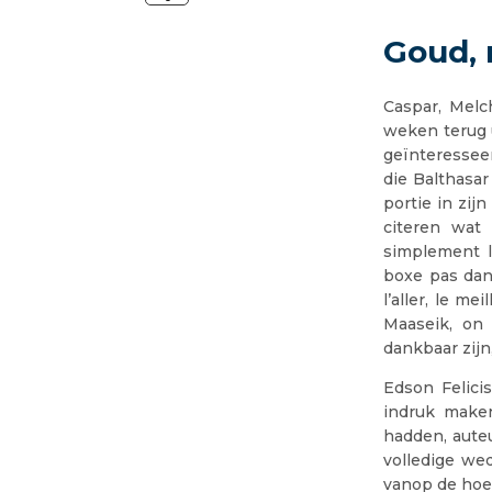
Goud, 
Caspar, Melc
weken terug 
geïnteressee
die Balthasa
portie in zij
citeren wat 
simplement l
boxe pas dan
l’aller, le m
Maaseik, on 
dankbaar zijn
Edson Felici
indruk maken
hadden, aute
volledige wed
vanop de hoe