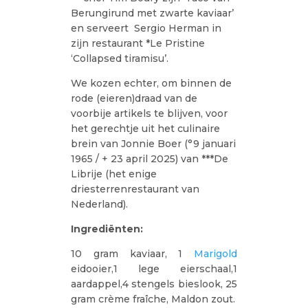
Berungirund met zwarte kaviaar’
en serveert Sergio Herman in
zijn restaurant *Le Pristine
‘Collapsed tiramisu’.
We kozen echter, om binnen de
rode (eieren)draad van de
voorbije artikels te blijven, voor
het gerechtje uit het culinaire
brein van Jonnie Boer (°9 januari
1965 / + 23 april 2025) van ***De
Librije (het enige
driesterrenrestaurant van
Nederland).
Ingrediënten:
10 gram kaviaar, 1
Marigold
eidooier,1 lege eierschaal,1
aardappel,4 stengels bieslook, 25
gram crème fraîche, Maldon zout.