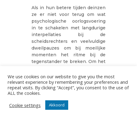
Als in hun betere tijden deinzen
ze er niet voor terug om wat
psychologische oorlogsvoering
in te schakelen met langdurige
interpellaties bij de
scheidsrechters en veelvuldige
dweilpauzes om bij moeilijke
momenten het ritme bij de
tegenstander te breken. Om het
in Vitaltermen te zeggen… het
doel heiligt de middelen. Niet dat
We use cookies on our website to give you the most
wij deze stelling onderschrijven
relevant experience by remembering your preferences and
repeat visits. By clicking “Accept”, you consent to the use of
maar soit, wie zijn wij? De
ALL the cookies.
veelzeggende titel op de site van
onze tegenstander laat er geen
Cookie settings
Akkoord
twijfel over bestaan : “
Vrede op
aarde, maar niet in Schiervelde
”
bloklettert auteur Frank Van
Roost.