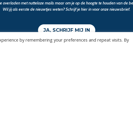
 te overladen met nutteloze mails maar om je op de hoogte te houden van de bel
Wil jij als eerste de nieuwtjes weten? Schrijf je hier in voor onze nieuwsbrief.
JA, SCHRIJF MIJ IN
xperience by remembering your preferences and repeat visits. By
Wedstrijden
Algemee
Tickets
Contact
Abonnementen
Events
Privacy Policy
n