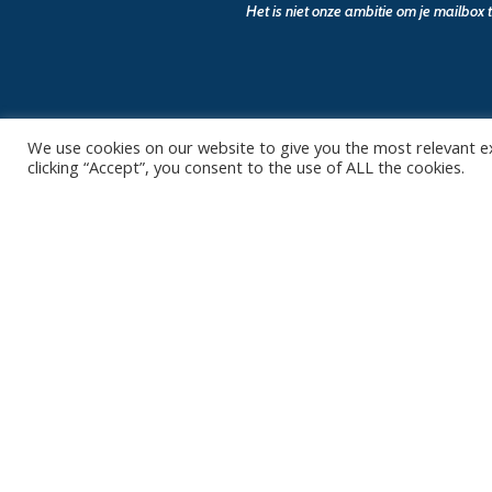
Het is niet onze ambitie om je mailbox
We use cookies on our website to give you the most relevant e
clicking “Accept”, you consent to the use of ALL the cookies.
Contact
Club
Nieuws
Diksmuidsesteenweg 396
8800 Roeselare
Team
Organisatie
office@knackvolley.be
Partner worde