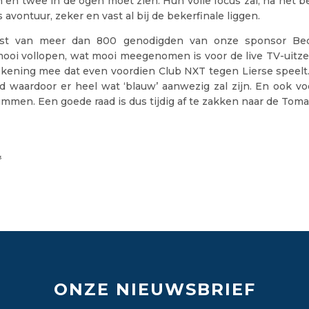
en twee in de ogen moet zien. Hun volle focus zal, na het b
avontuur, zeker en vast al bij de bekerfinale liggen.
t van meer dan 800 genodigden van onze sponsor Beo
ooi vollopen, wat mooi meegenomen is voor de live TV-uitze
ekening mee dat even voordien Club NXT tegen Lierse speelt. 
jd waardoor er heel wat ‘blauw’ aanwezig zal zijn. En ook v
mmen. Een goede raad is dus tijdig af te zakken naar de Toma
3
ONZE NIEUWSBRIEF