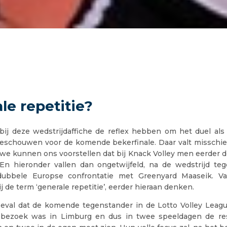
le repetitie?
 bij deze wedstrijdaffiche de reflex hebben om het duel als
 beschouwen voor de komende bekerfinale. Daar valt misschien
e kunnen ons voorstellen dat bij Knack Volley men eerder de
’. En hieronder vallen dan ongetwijfeld, na de wedstrijd t
ubbele Europse confrontatie met Greenyard Maaseik. V
j de term ‘generale repetitie’, eerder hieraan denken.
oeval dat de komende tegenstander in de Lotto Volley Leagu
bezoek was in Limburg en dus in twee speeldagen de res