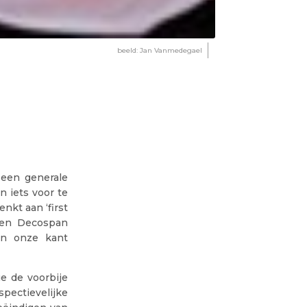
beeld: Jan Vanmedegael
 een generale
 iets voor te
nkt aan ‘first
egen Decospan
an onze kant
e de voorbije
pectievelijke