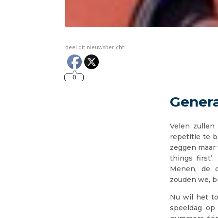
deel dit nieuwsbericht:
0
Genera
Velen zullen
repetitie te
zeggen maar w
things first
Menen, de d
zouden we, bi
Nu wil het t
speeldag op 