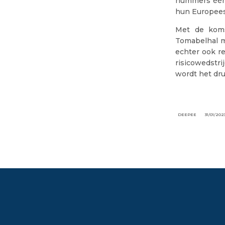
nummers één 
hun Europees 
Met de koms
Tomabelhal m
echter ook r
risicowedstri
wordt het dru
DEEPEE
31/01/202