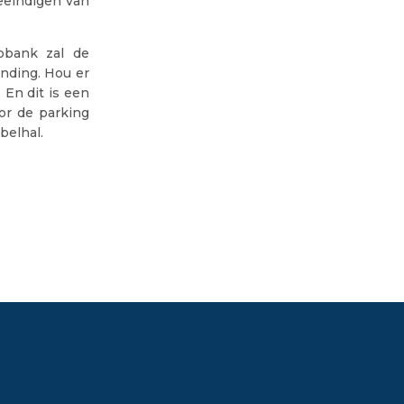
eëindigen van
bank zal de
nding. Hou er
En dit is een
oor de parking
belhal.