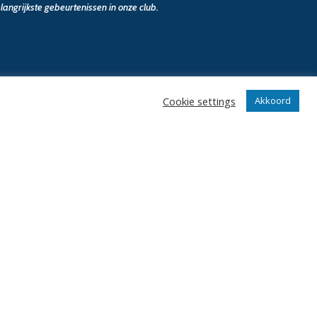
angrijkste gebeurtenissen in onze club.
Cookie settings
Akkoord
n
Klantenservice
webshop
Algemene voorwaarden
Verzenden en retourneren
Disclaimer