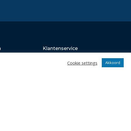
n
Klantenservice
webshop
Cookie settings
Akkoord
Algemene voorwaarden
Verzenden en retourneren
Disclaimer