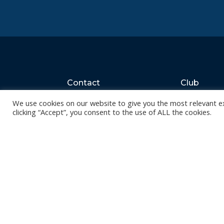
Contact
Club
Nieuws
Diksmuidsesteenweg 396
We use cookies on our website to give you the most relevant e
8800 Roeselare
Team
clicking “Accept”, you consent to the use of ALL the cookies.
Organisatie
office@knackvolley.be
Partner worde