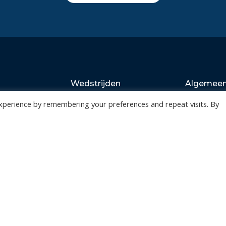
Wedstrijden
Algemee
Tickets
Contact
xperience by remembering your preferences and repeat visits. By
Abonnementen
Events
Privacy Policy
n