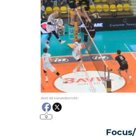
deel dit nieuwsbericht:
0
Focus/