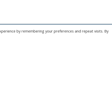
xperience by remembering your preferences and repeat visits. By
ONZE NIEUWSBRIEF
 te overladen met nutteloze mails maar om je op de hoogte te houden van de bel
Wil jij als eerste de nieuwtjes weten? Schrijf je hier in voor onze nieuwsbrief.
JA, SCHRIJF MIJ IN