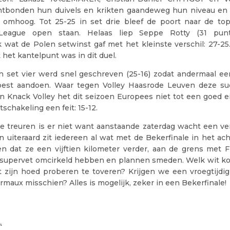
bonden hun duivels en krikten gaandeweg hun niveau en 
 omhoog. Tot 25-25 in set drie bleef de poort naar de top
League open staan. Helaas liep Seppe Rotty (31 pun
 wat de Polen setwinst gaf met het kleinste verschil: 27-25.
t het kantelpunt was in dit duel.
in set vier werd snel geschreven (25-16) zodat andermaal een
est aandoen. Waar tegen Volley Haasrode Leuven deze suc
n Knack Volley het dit seizoen Europees niet tot een goed 
tschakeling een feit: 15-12.
te treuren is er niet want aanstaande zaterdag wacht een ver
n uiteraard zit iedereen al wat met de Bekerfinale in het a
en dat ze een vijftien kilometer verder, aan de grens met Fr
 supervet omcirkeld hebben en plannen smeden. Welk wit kon
t zijn hoed proberen te toveren? Krijgen we een vroegtijdi
rmaux misschien? Alles is mogelijk, zeker in een Bekerfinale!
24