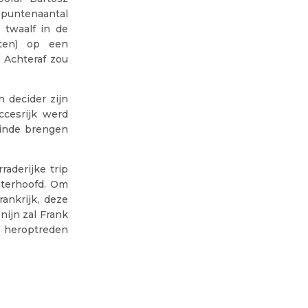
puntenaantal
 twaalf in de
ten) op een
 Achteraf zou
 decider zijn
cesrijk werd
einde brengen
raderijke trip
chterhoofd. Om
ankrijk, deze
ijn zal Frank
g heroptreden