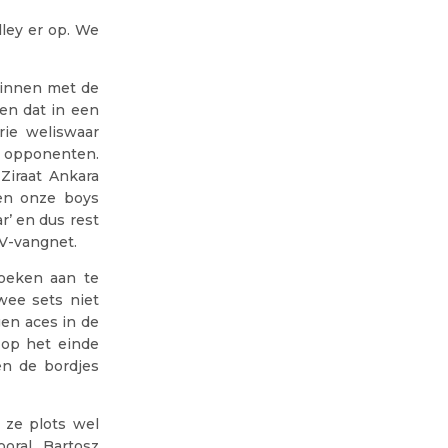
ley er op. We
ginnen met de
en dat in een
rie weliswaar
jn opponenten.
 Ziraat Ankara
ven onze boys
r’ en dus rest
EV-vangnet.
hoeken aan te
wee sets niet
gen aces in de
 op het einde
en de bordjes
 ze plots wel
oral Bartosz