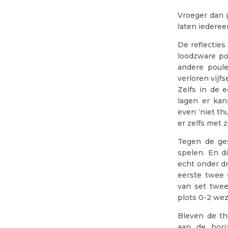
Vroeger dan 
laten iederee
De reflectie
loodzware po
andere poule
verloren vijf
Zelfs in de e
lagen er kan
even ‘niet th
er zelfs met
Tegen de ges
spelen. En d
echt onder dr
eerste twee 
van set twee
plots 0-2 wez
Bleven de th
aan de hori