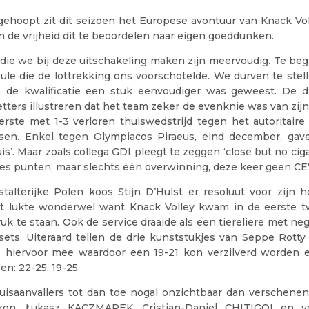
gehoopt zit dit seizoen het Europese avontuur van Knack Vol
n de vrijheid dit te beoordelen naar eigen goeddunken.
s die we bij deze uitschakeling maken zijn meervoudig. Te be
ule die de lottrekking ons voorschotelde. We durven te stell
 de kwalificatie een stuk eenvoudiger was geweest. De d
setters illustreren dat het team zeker de evenknie was van zi
erste met 1-3 verloren thuiswedstrijd tegen het autoritaire
sen. Enkel tegen Olympiacos Piraeus, eind december, ga
uis’. Maar zoals collega GDI pleegt te zeggen ‘close but no ciga
 zes punten, maar slechts één overwinning, deze keer geen C
talterijke Polen koos Stijn D’Hulst er resoluut voor zijn 
it lukte wonderwel want Knack Volley kwam in de eerste t
uk te staan. Ook de service draaide als een tiereliere met ne
sets. Uiteraard tellen de drie kunststukjes van Seppe Rotty
 hiervoor mee waardoor een 19-21 kon verzilverd worden 
en: 22-25, 19-25.
uisaanvallers tot dan toe nogal onzichtbaar dan verschenen
zon. Łukasz KACZMAREK, Cristian-Daniel CHITIGOI en vo