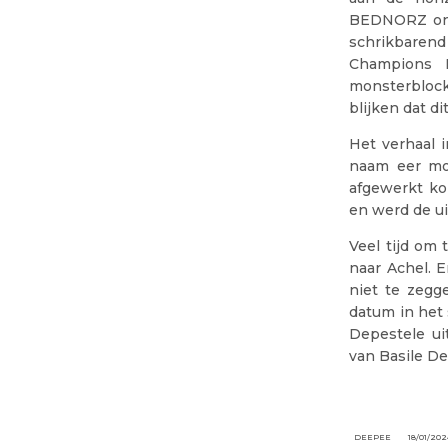
BEDNORZ ont
schrikbarend
Champions 
monsterblock
blijken dat di
Het verhaal 
naam eer mo
afgewerkt ko
en werd de ui
Veel tijd om 
naar Achel. E
niet te zegg
datum in het
Depestele ui
van Basile De
DEEPEE
18/01/20