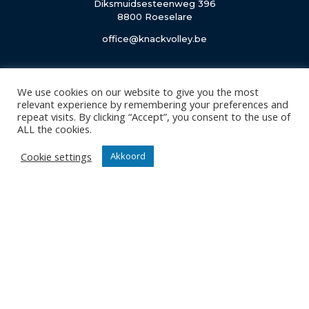
Diksmuidsesteenweg 396
8800 Roeselare
office@knackvolley.be
Club
We use cookies on our website to give you the most
Nieuws
relevant experience by remembering your preferences and
Team
repeat visits. By clicking “Accept”, you consent to the use of
ALL the cookies.
Organisatie
Partner worden
Cookie settings
Akkoord
Wedstrijden
Tickets
Abonnementen
Algemeen
Contact
Events
Privacy Policy