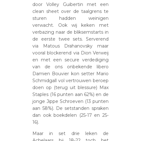
door Volley Guibertin met een
clean sheet over de taalgrens te
sturen hadden weinigen
verwacht. Ook wij keken met
verbazing naar de bliksemstarts in
de eerste twee sets. Serverend
via Matous Drahanovsky maar
vooral blockerend via Dion Verweij
en met een secure verdediging
van de ons onbekende libero
Damien Bouvier kon setter Mario
Schmidgall vol vertrouwen beroep
doen op (terug uit blessure) Max
Staples (16 punten aan 62%) en de
jonge Jippe Schroeven (13 punten
aan 58%). De setstanden spraken
dan ook boekdelen (25-17 en 25-
16).
Maar in set drie leken de
Achelaars bij 18-22 toch het