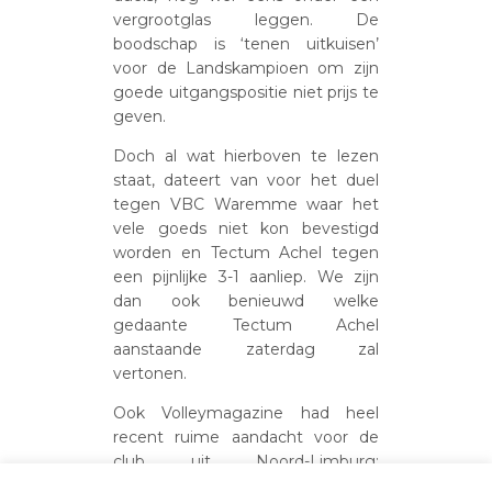
vergrootglas leggen. De
boodschap is ‘tenen uitkuisen’
voor de Landskampioen om zijn
goede uitgangspositie niet prijs te
geven.
Doch al wat hierboven te lezen
staat, dateert van voor het duel
tegen VBC Waremme waar het
vele goeds niet kon bevestigd
worden en Tectum Achel tegen
een pijnlijke 3-1 aanliep. We zijn
dan ook benieuwd welke
gedaante Tectum Achel
aanstaande zaterdag zal
vertonen.
Ook Volleymagazine had heel
recent ruime aandacht voor de
club uit Noord-Limburg:
https://volleymagazine.be/2024/01/16/ben-