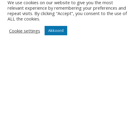
We use cookies on our website to give you the most
schuurmans-tectum-achel-graag-
relevant experience by remembering your preferences and
snel-eerste-spadesteek-voor-
repeat visits. By clicking “Accept”, you consent to the use of
topsporthal/
. Een artikel dat, zoals
ALL the cookies.
steeds, het lezen waard is.
Cookie settings
Akkoord
DEEPEE
18/01/2024
ONZE NIEUWSBRIEF
Het is niet onze ambitie om je mailbox te overladen met
nutteloze mails maar om je op de hoogte te houden van
de belangrijkste gebeurtenissen in onze club.
Wil jij als eerste de nieuwtjes weten? Schrijf je hier in
voor onze nieuwsbrief.