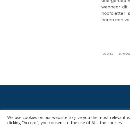
boe-geroep v
wanneer dit 
hoofdletter 
horen een vol
DEEPEE
27/10/20
We use cookies on our website to give you the most relevant e
Het is niet onze ambitie om je mailbox
clicking “Accept”, you consent to the use of ALL the cookies.