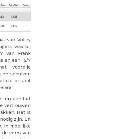
at van Volley
jfers, waarbij
am van Frank
ks en een 15/7
et voorbije
k en schuiven
et dat ons dit
elare.
t en de start
ne vertrouwen
akken. Het is
nodig zijn. En
 in moeilijke
r de vorm van