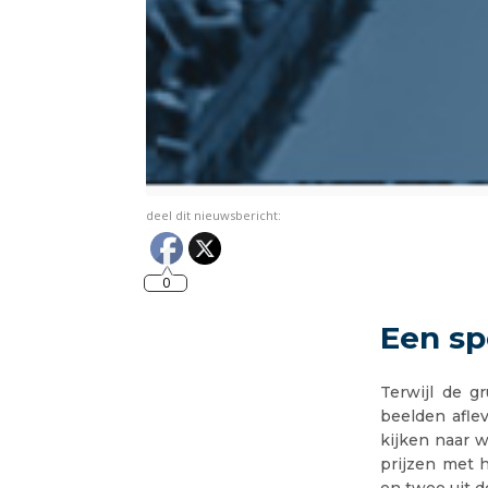
deel dit nieuwsbericht:
0
Een sp
Terwijl de g
beelden afle
kijken naar w
prijzen met 