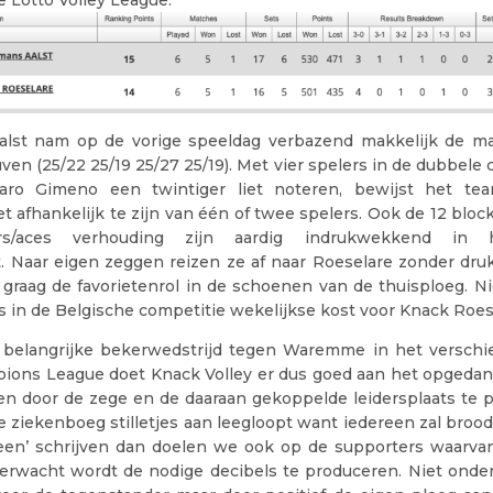
e Lotto Volley League.
lst nam op de vorige speeldag verbazend makkelijk de ma
en (25/22 25/19 25/27 25/19). Met vier spelers in de dubbele ci
varo Gimeno een twintiger liet noteren, bewijst het te
t afhankelijk te zijn van één of twee spelers. Ook de 12 bloc
ers/aces verhouding zijn aardig indrukwekkend in h
. Naar eigen zeggen reizen ze af naar Roeselare zonder dru
 graag de favorietenrol in de schoenen van de thuisploeg. Ni
 is in de Belgische competitie wekelijkse kost voor Knack Roes
belangrijke bekerwedstrijd tegen Waremme in het verschie
ions League doet Knack Volley er dus goed aan het opgeda
en door de zege en de daaraan gekoppelde leidersplaats te p
 ziekenboeg stilletjes aan leegloopt want iedereen zal brood
reen’ schrijven dan doelen we ook op de supporters waarvan,
rwacht wordt de nodige decibels te produceren. Niet onde