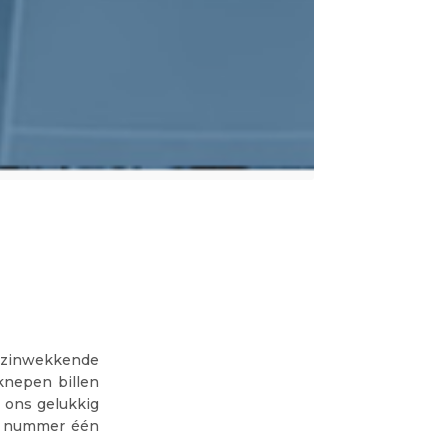
erzinwekkende
knepen billen
e ons gelukkig
et nummer één