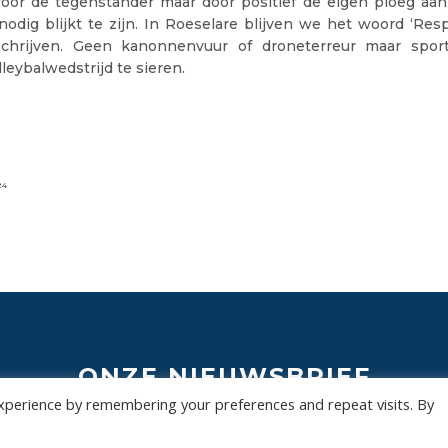
oor de tegenstander maar door positief de eigen ploeg aa
nodig blijkt te zijn. In Roeselare blijven we het woord ‘Res
schrijven. Geen kanonnenvuur of droneterreur maar spor
leybalwedstrijd te sieren.
24
ONZE NIEUWSBRIEF
xperience by remembering your preferences and repeat visits. By
 te overladen met nutteloze mails maar om je op de hoogte te houden van de bel
Wil jij als eerste de nieuwtjes weten? Schrijf je hier in voor onze nieuwsbrief.