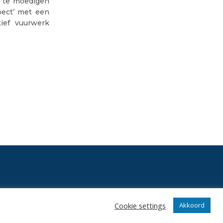
n te moedigen
pect’ met een
tief vuurwerk
Cookie settings
Akkoord
angrijkste gebeurtenissen in onze club.