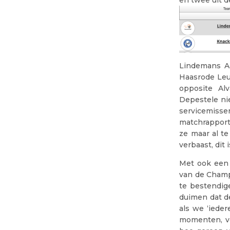
en twee uit d
Lindemans Aa
Haasrode Leuv
opposite Al
Depestele nie
servicemiss
matchrapport
ze maar al te
verbaast, dit
Met ook een 
van de Champ
te bestendig
duimen dat de
als we ‘iede
momenten, ve