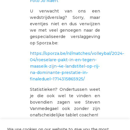
Foto Jo Naert
U verwacht van ons een
wedstrijdverslag? Sorry, maar
eventjes niet en dus verwijzen
we met veel genoegen naar de
gespecialiseerde verslaggeving
op Sporza.be:
https://sporza.be/nl/matches/volleybal/2024-
04/roeselare-pakt-in-en-tegen-
maaseik-zijn-4e-landstitel-op-rij-
na-dominante-prestatie-in-
finaleduel~1714315865925/
Statistieken? Ondertussen weet
je die ook wel te vinden en
bovendien zagen we Steven
Vanmedegael ook zonder zijn
onafscheidelijke tablet coachen!
https://www.hln.be/meer-
We use cookies on our website to give you the most