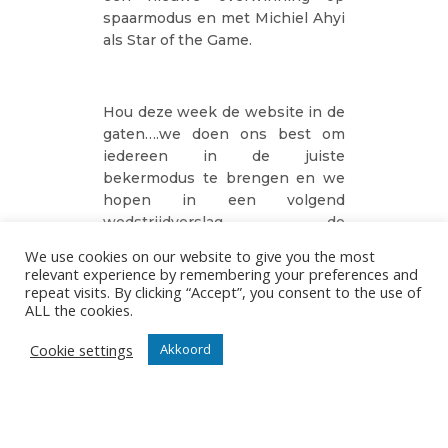
spaarmodus en met Michiel Ahyi
als Star of the Game.
Hou deze week de website in de
gaten….we doen ons best om
iedereen in de juiste
bekermodus te brengen en we
hopen in een volgend
wedstrijdverslag de
superlatieven te mogen
We use cookies on our website to give you the most
bovenhalen.
relevant experience by remembering your preferences and
repeat visits. By clicking “Accept”, you consent to the use of
Foto’s Jan Vanmedegael
ALL the cookies.
Cookie settings
Akkoord
Knack Roeselare regulier
kampioen zonder nederlaag
na makkelijke zege bij
Waremme