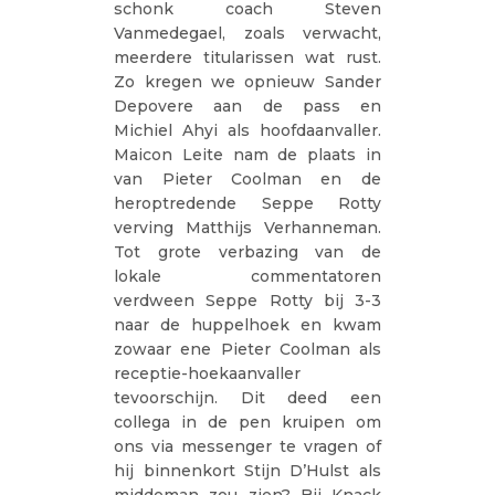
schonk coach Steven
Vanmedegael, zoals verwacht,
meerdere titularissen wat rust.
Zo kregen we opnieuw Sander
Depovere aan de pass en
Michiel Ahyi als hoofdaanvaller.
Maicon Leite nam de plaats in
van Pieter Coolman en de
heroptredende Seppe Rotty
verving Matthijs Verhanneman.
Tot grote verbazing van de
lokale commentatoren
verdween Seppe Rotty bij 3-3
naar de huppelhoek en kwam
zowaar ene Pieter Coolman als
receptie-hoekaanvaller
tevoorschijn. Dit deed een
collega in de pen kruipen om
ons via messenger te vragen of
hij binnenkort Stijn D’Hulst als
middeman zou zien? Bij Knack