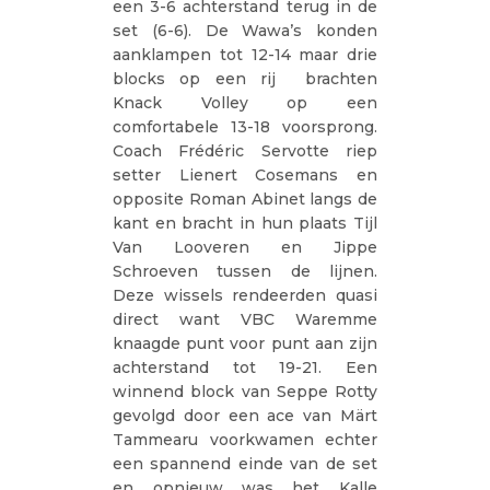
een 3-6 achterstand terug in de
set (6-6). De Wawa’s konden
aanklampen tot 12-14 maar drie
blocks op een rij brachten
Knack Volley op een
comfortabele 13-18 voorsprong.
Coach Frédéric Servotte riep
setter Lienert Cosemans en
opposite Roman Abinet langs de
kant en bracht in hun plaats Tijl
Van Looveren en Jippe
Schroeven tussen de lijnen.
Deze wissels rendeerden quasi
direct want VBC Waremme
knaagde punt voor punt aan zijn
achterstand tot 19-21. Een
winnend block van Seppe Rotty
gevolgd door een ace van Märt
Tammearu voorkwamen echter
een spannend einde van de set
en opnieuw was het Kalle