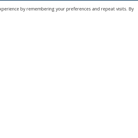
xperience by remembering your preferences and repeat visits. By
Wedstrijden
Algemee
Tickets
Contact
Abonnementen
Events
Privacy Policy
n