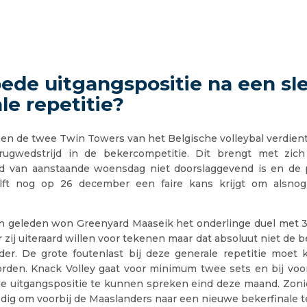
ede uitgangspositie na een sl
le repetitie?
sen de twee Twin Towers van het Belgische volleybal verdien
rugwedstrijd in de bekercompetitie. Dit brengt met zic
d van aanstaande woensdag niet doorslaggevend is en de 
lft nog op 26 december een faire kans krijgt om alsnog
 geleden won Greenyard Maaseik het onderlinge duel met 3-1
 zij uiteraard willen voor tekenen maar dat absoluut niet de be
er. De grote foutenlast bij deze generale repetitie moet 
den. Knack Volley gaat voor minimum twee sets en bij voo
e uitgangspositie te kunnen spreken eind deze maand. Zoniet
dig om voorbij de Maaslanders naar een nieuwe bekerfinale t