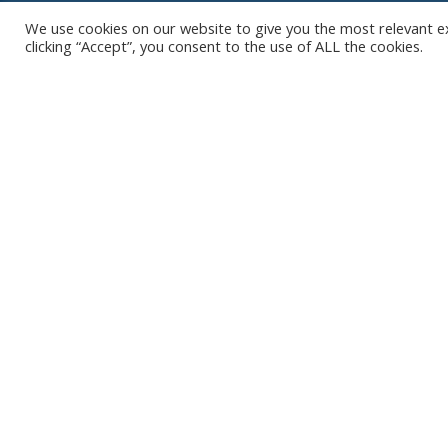
We use cookies on our website to give you the most relevant e
clicking “Accept”, you consent to the use of ALL the cookies.
Contact
Club
Nieuws
Diksmuidsesteenweg 396
8800 Roeselare
Team
Organisatie
office@knackvolley.be
Partner worde