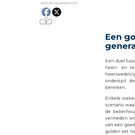
deel dit nieuwsbericht:
0
Een go
genera
Een duel tus
heen- en te
heenwedstrij
onderspit de
bereiken.
Enkele weken
scenario waar
de bekerhoud
vermeden wor
van een goed
golden set no