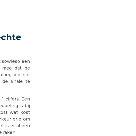
echte
t sowieso een
h mee dat de
ploeg die het
 de finale te
 cijfers. Een
doeling is bij
kost wat kost
rkeur drie om
 is er al een
e raken.