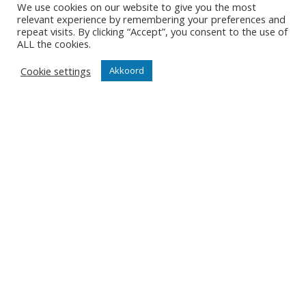
We use cookies on our website to give you the most
relevant experience by remembering your preferences and
repeat visits. By clicking “Accept”, you consent to the use of
ALL the cookies.
ONZE NIEUWSBRIEF
Cookie settings
Akkoord
Het is niet onze ambitie om je mailbox te overladen met
nutteloze mails maar om je op de hoogte te houden van
de belangrijkste gebeurtenissen in onze club.
Wil jij als eerste de nieuwtjes weten? Schrijf je hier in
voor onze nieuwsbrief.
JA, SCHRIJF MIJ IN