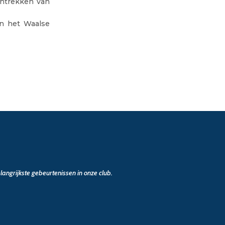
antrekken van
an het Waalse
angrijkste gebeurtenissen in onze club.