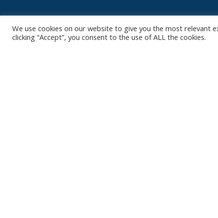
We use cookies on our website to give you the most relevant e
clicking “Accept”, you consent to the use of ALL the cookies.
Contact
Club
Nieuws
Diksmuidsesteenweg 396
8800 Roeselare
Team
Organisatie
office@knackvolley.be
Partner worde