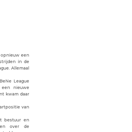
e opnieuw een
trijden in de
ague. Allemaal
e BeNe League
r een nieuwe
ent kwam daar
artpositie van
et bestuur en
gen over de