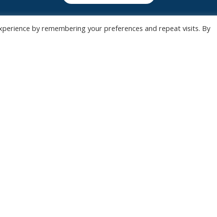
xperience by remembering your preferences and repeat visits. By
Wedstrijden
Algemee
Tickets
Contact
Abonnementen
Events
Privacy Policy
n