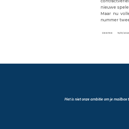
contractverl
nieuwe spele
Maar nu voll
nummer twee
DEEPEE
15/01/202
Het is niet onze ambitie om je mailbox