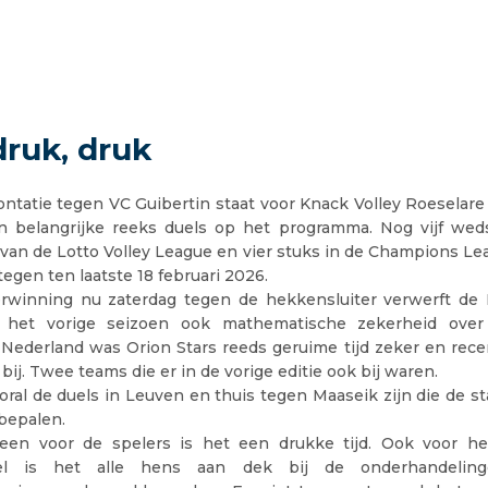
druk, druk
ontatie tegen VC Guibertin staat voor Knack Volley Roeselar
en belangrijke reeks duels op het programma. Nog vijf weds
van de Lotto Volley League en vier stuks in de Champions Le
tegen ten laatste 18 februari 2026.
rwinning nu zaterdag tegen de hekkensluiter verwerft d
 het vorige seizoen ook mathematische zekerheid ove
 Nederland was Orion Stars reeds geruime tijd zeker en rec
bij. Twee teams die er in de vorige editie ook bij waren.
oral de duels in Leuven en thuis tegen Maaseik zijn die de st
bepalen.
leen voor de spelers is het een drukke tijd. Ook voor h
cel is het alle hens aan dek bij de onderhandelin