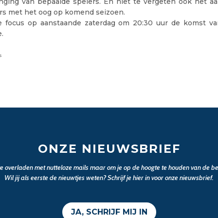
enging van bepaalde spelers. En niet te vergeten ook het a
rs met het oog op komend seizoen.
e focus op aanstaande zaterdag om 20:30 uur de komst v
.
6
ONZE NIEUWSBRIEF
 te overladen met nutteloze mails maar om je op de hoogte te houden van de bel
Wil jij als eerste de nieuwtjes weten? Schrijf je hier in voor onze nieuwsbrief.
JA, SCHRIJF MIJ IN