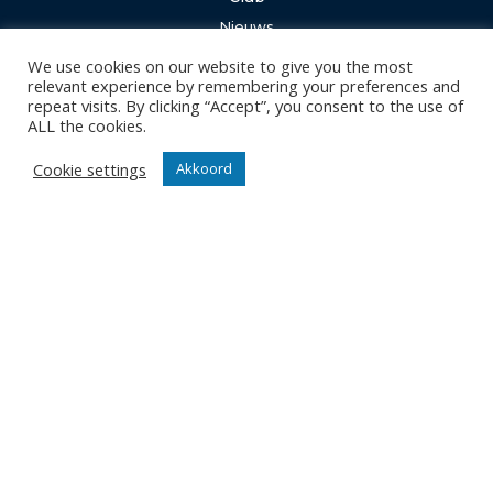
Nieuws
Team
We use cookies on our website to give you the most
Organisatie
relevant experience by remembering your preferences and
repeat visits. By clicking “Accept”, you consent to the use of
Partner worden
ALL the cookies.
Wedstrijden
Cookie settings
Akkoord
Tickets
Abonnementen
Algemeen
Contact
Events
Privacy Policy
Klantenservice webshop
Algemene voorwaarden
Verzenden en retourneren