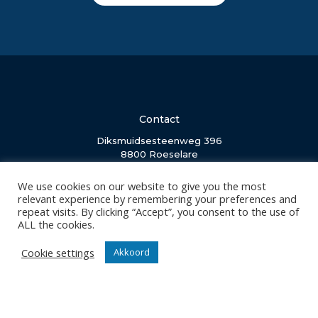
Contact
Diksmuidsesteenweg 396
8800 Roeselare
office@knackvolley.be
We use cookies on our website to give you the most
relevant experience by remembering your preferences and
repeat visits. By clicking “Accept”, you consent to the use of
Club
ALL the cookies.
Nieuws
Team
Cookie settings
Akkoord
Organisatie
Partner worden