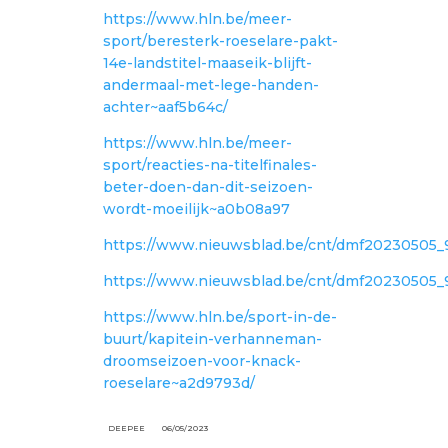
https://www.hln.be/meer-
sport/beresterk-roeselare-pakt-
14e-landstitel-maaseik-blijft-
andermaal-met-lege-handen-
achter~aaf5b64c/
https://www.hln.be/meer-
sport/reacties-na-titelfinales-
beter-doen-dan-dit-seizoen-
wordt-moeilijk~a0b08a97
https://www.nieuwsblad.be/cnt/dmf20230505
https://www.nieuwsblad.be/cnt/dmf20230505
https://www.hln.be/sport-in-de-
buurt/kapitein-verhanneman-
droomseizoen-voor-knack-
roeselare~a2d9793d/
DEEPEE
06/05/2023