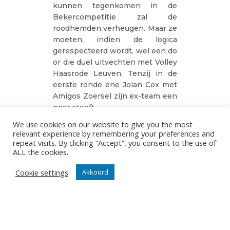
kunnen tegenkomen in de
Bekercompetitie zal de
roodhemden verheugen. Maar ze
moeten, indien de logica
gerespecteerd wordt, wel een do
or die duel uitvechten met Volley
Haasrode Leuven. Tenzij in de
eerste ronde ene Jolan Cox met
Amigos Zoersel zijn ex-team een
peer stooft.
We use cookies on our website to give you the most
DEEPEE
19/10/2025
relevant experience by remembering your preferences and
repeat visits. By clicking “Accept”, you consent to the use of
ALL the cookies.
Cookie settings
Akkoord
ONZE NIEUWSBRIEF