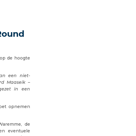
 Round
 op de hoogte
an een niet-
ard Maaseik –
gezet in een
 moet opnemen
 Waremme, de
en eventuele