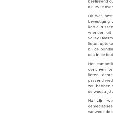
beslissend d
die twee over
Dit was, best
bevestiging 
kon al tussen
vrienden uit
Volley Haasro
lieten optek
bij de bonds
ook in de fout
Het competit
over: een fo
lieten echte
passend weds
zou hebben o
de wedstrijd 
Na zijn we 
gemediatise
vanwege de b