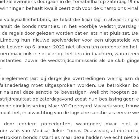
uel zal eveneens doorgaan in de Tomabelhal op zaterdag 19 ma
winningen behaalt kwalificeert zich voor de Champions Final 
e volleyballiefhebbers, de tekst die klaar lag in afwachting va
vanuit de bondsinstanties. In het voorbije wedstrijdverslag 
 de regels door gelezen worden dat er iets niet pluis zat. De 
 Limburg hun nieuwe spelverdeler voor een uitgestelde we
de Leuven op 6 januari 2022 niet alleen ten onrechte op het
enen maar ook in set vier op het terrein brachten, waren ree
instanties. Zowel de wedstrijdcommissaris als de club ginge
.
iereglement laat bij dergelijke overtredingen weinig aan d
rfaitnederlaag moet uitgesproken worden. De betrokken bo
r na snel deze sanctie te bevestigen. Wellicht hoopten z
trijdresultaat op zaterdagavond zodat hun beslissing geen e
p de eindklassering. Maar VC Greenyard Maaseik won, trouw
zodat het, in afwachting van de logische sanctie, als eerste we
door eerdere precedenten, waaronder, maar niet all
erde zaak van Medical Joker Tomas Rousseaux, al één en 
etrokken bondsinstanties maar deze hadden we echt niet z