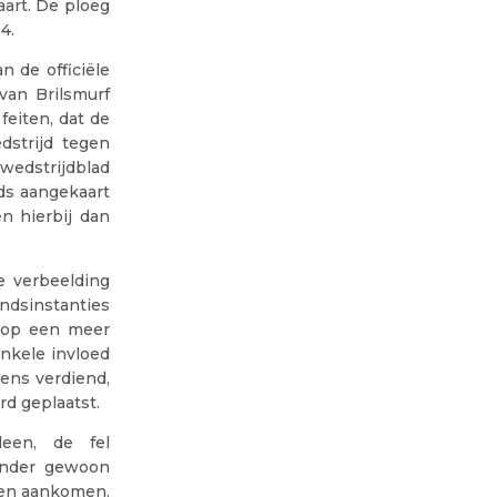
art. De ploeg
4.
n de officiële
van Brilsmurf
feiten, dat de
dstrijd tegen
 wedstrijdblad
ds aangekaart
n hierbij dan
e verbeelding
ndsinstanties
e op een meer
nkele invloed
ens verdiend,
rd geplaatst.
een, de fel
ander gewoon
ien aankomen.