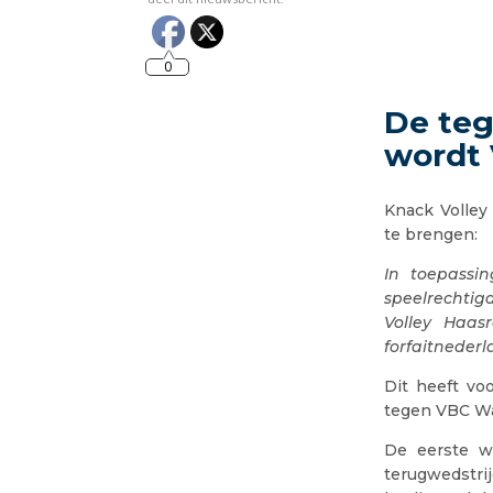
0
De teg
wordt
Knack Volley
te brengen:
In toepassi
speelrechtig
Volley Haas
forfaitnederl
Dit heeft vo
tegen VBC W
De eerste w
terugwedstr