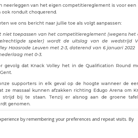
ch neerleggen van het eigen competitiereglement is voor een 
n ook ronduit choquerend.
ten we ons bericht naar jullie toe als volgt aanpassen:
t niet toepassen van het competitiereglement (wegens het 
eelrechtigde speler) wordt de uitslag van de wedstrijd 
lley Haasrode Leuven met 2-3, daterend van 6 januari 2022
tnederlaag met 0-3.
or gevolg dat Knack Volley het in de Qualification Round
 Gent.
ze supporters in elk geval op de hoogte wanneer de eer
at ze massaal kunnen afzakken richting Edugo Arena om Kn
strijd bij te staan. Tenzij er alsnog aan de groene taf
ordt genomen.
xperience by remembering your preferences and repeat visits. By
22