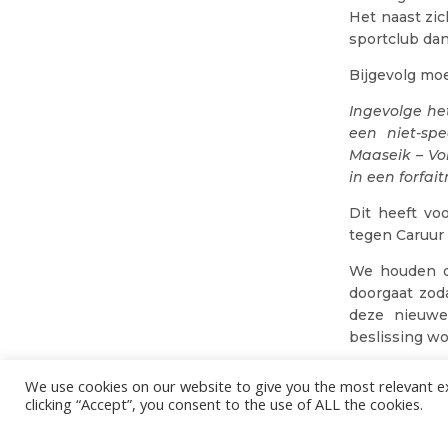
Het naast zi
sportclub da
Bijgevolg moe
Ingevolge he
een niet-sp
Maaseik – Vo
in een forfai
Dit heeft vo
tegen Caruur
We houden on
doorgaat zod
deze nieuwe 
beslissing w
We use cookies on our website to give you the most relevant e
DEEPEE
09/03/20
clicking “Accept”, you consent to the use of ALL the cookies.