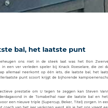
tste bal, het laatste punt
geheugen ons niet in de steek laat was het Ron Zwerve
in een ver verleden speler bij Knack Roeselare, die zei d
p allemaal neerkomt op één iets, die laatste bal, het laat
llerlaatste punt scoort krijgt de bijhorende kampioenenscha
lectieve prestatie om U tegen te zeggen kan Steven Vanm
erdagavond in de Tomabelhal naar die laatste bal en het
 voor een nieuwe triple (Supercup, Beker, Titel) zorgen. In een
ot coach van het jaar verkozen werd. Als je het ons vraagt ee