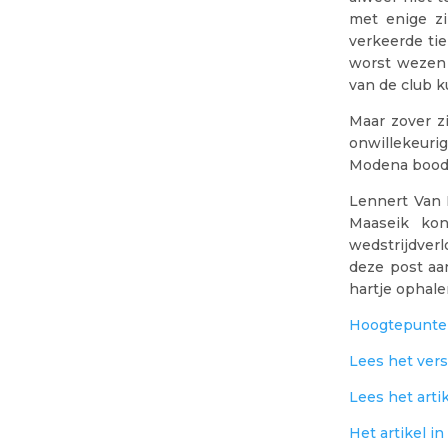
met enige zi
verkeerde tie
worst wezen e
van de club k
Maar zover z
onwillekeuri
Modena bood 
Lennert Van 
Maaseik ko
wedstrijdver
deze post aa
hartje ophale
Hoogtepunt
Lees het vers
Lees het arti
Het artikel i