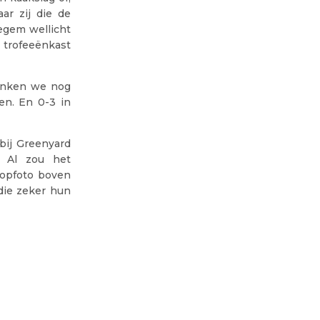
ar zij die de
zegem wellicht
e trofeeënkast
denken we nog
en. En 0-3 in
bij Greenyard
 Al zou het
kopfoto boven
die zeker hun