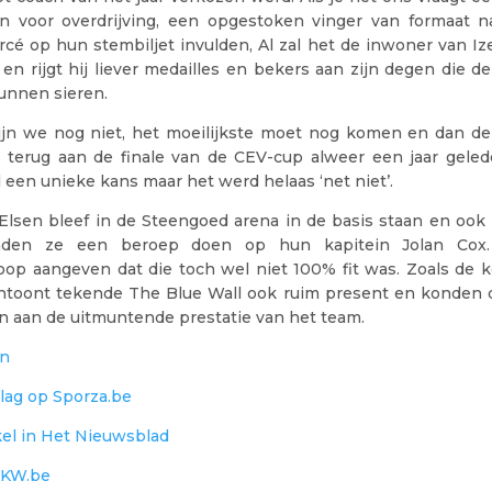
n voor overdrijving, een opgestoken vinger van formaat na
rcé op hun stembiljet invulden, Al zal het de inwoner van I
n rijgt hij liever medailles en bekers aan zijn degen die d
unnen sieren.
ijn we nog niet, het moeilijkste moet nog komen en dan 
g terug aan de finale van de CEV-cup alweer een jaar geled
een unieke kans maar het werd helaas ‘net niet’.
Elsen bleef in de Steengoed arena in de basis staan en ook 
nden ze een beroep doen op hun kapitein Jolan Cox.
loop aangeven dat die toch wel niet 100% fit was. Zoals de 
ntoont tekende The Blue Wall ook ruim present en konden 
n aan de uitmuntende prestatie van het team.
en
lag op Sporza.be
kel in Het Nieuwsblad
n KW.be