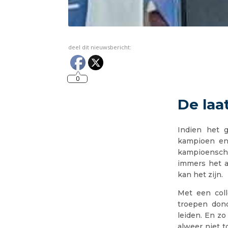
deel dit nieuwsbericht:
0
De laa
Indien het 
kampioen en 
kampioenscha
immers het a
kan het zijn.
Met een col
troepen dond
leiden. En zo
alweer niet t