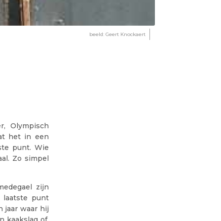
beeld: Geert Knockaert
r, Olympisch
at het in een
ste punt. Wie
al. Zo simpel
edegael zijn
 laatste punt
 jaar waar hij
n kaakslag of,