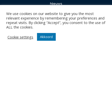
Nieuws
Team
We use cookies on our website to give you the most
Organisatie
relevant experience by remembering your preferences and
repeat visits. By clicking “Accept”, you consent to the use of
Partner worden
ALL the cookies.
Wedstrijden
Cookie settings
Akkoord
Tickets
Abonnementen
Algemeen
Contact
Events
Privacy Policy
Klantenservice webshop
Algemene voorwaarden
Verzenden en retourneren
Disclaimer