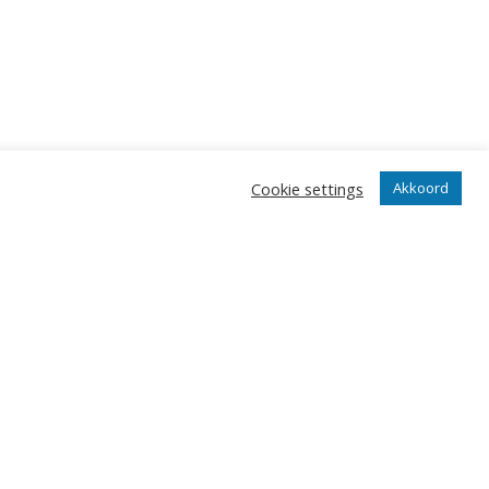
icket + bus +
ver via onze
Cookie settings
Akkoord