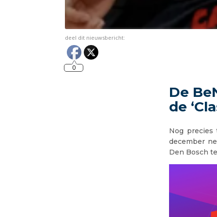
deel dit nieuwsbericht:
0
De BeN
de ‘Cl
Nog precies 
december nem
Den Bosch te