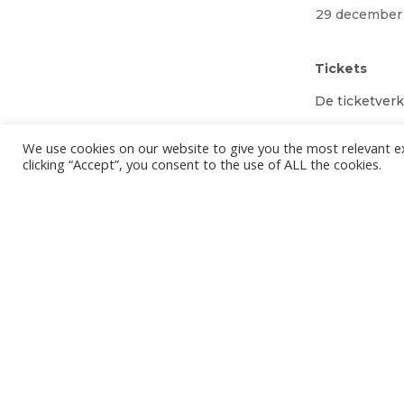
29 december
Tickets
De ticketverk
Knack Volley
We use cookies on our website to give you the most relevant e
eventueel b
clicking “Accept”, you consent to the use of ALL the cookies.
gebruikelijke
-
29/10/2024