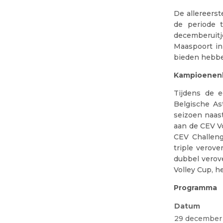
De allereers
de periode 
decemberuitje
Maaspoort in
bieden hebb
Kampioenen
Tijdens de e
Belgische As
seizoen naas
aan de CEV V
CEV Challeng
triple verove
dubbel verov
Volley Cup, h
Programma
Datum
29 december