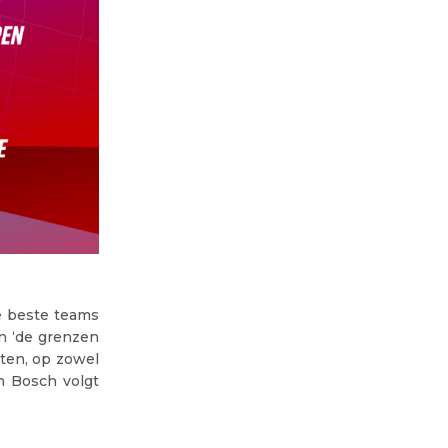
e beste teams
n ‘de grenzen
tten, op zowel
n Bosch volgt