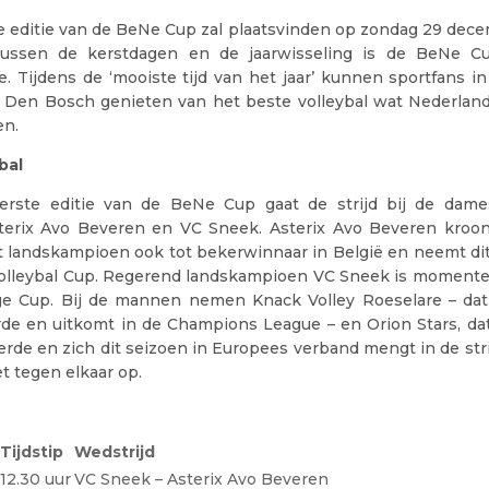
te editie van de BeNe Cup zal plaatsvinden op zondag 29 dece
tussen de kerstdagen en de jaarwisseling is de BeNe Cu
. Tijdens de ‘mooiste tijd van het jaar’ kunnen sportfans in
 Den Bosch genieten van het beste volleybal wat Nederland
en.
bal
erste editie van de BeNe Cup gaat de strijd bij de dam
terix Avo Beveren en VC Sneek. Asterix Avo Beveren kroon
t landskampioen ook tot bekerwinnaar in België en neemt dit
olleybal Cup. Regerend landskampioen VC Sneek is momenteel
e Cup. Bij de mannen nemen Knack Volley Roeselare – dat 
rde en uitkomt in de Champions League – en Orion Stars, dat
erde en zich dit seizoen in Europees verband mengt in de str
et tegen elkaar op.
Tijdstip
Wedstrijd
12.30 uur
VC Sneek – Asterix Avo Beveren