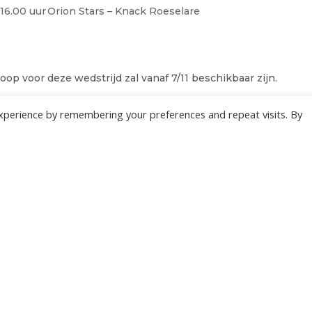
16.00 uur
Orion Stars – Knack Roeselare
oop voor deze wedstrijd zal vanaf 7/11 beschikbaar zijn.
 Roeselare kijkt om combipakketten samen te stellen (t
xperience by remembering your preferences and repeat visits. By
roodje en drank op de bus). Meer nieuws volgt hiero
 kanalen.