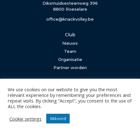
Diksmuidsesteenweg 396
8800 Roeselare
office@knackvolley.be
Club
Nieuws
Team
Organisatie
Partner worden
Wedstrijden
We use cookies on our website to give you the most
Tickets
relevant experience by remembering your preferences and
Abonnementen
repeat visits. By clicking “Accept”, you consent to the use of
ALL the cookies.
Algemeen
Cookie settings
Akkoord
Contact
Events
Privacy Policy