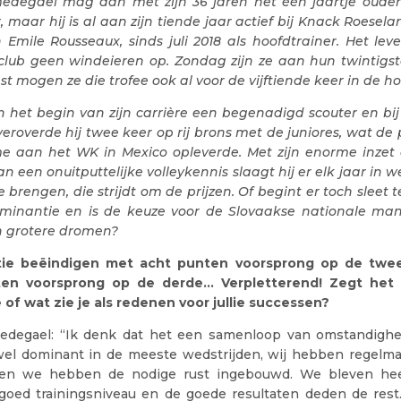
degael mag dan met zijn 36 jaren net één jaartje ouder 
 maar hij is al aan zijn tiende jaar actief bij Knack Roeselare
n Emile Rousseaux, sinds juli 2018 als hoofdtrainer. Het lev
lub geen windeieren op. Zondag zijn ze aan hun twintigst
nst mogen ze die trofee ook al voor de vijftiende keer in de h
n het begin van zijn carrière een begenadigd scouter en bij
roverde hij twee keer op rij brons met de juniores, wat de 
 aan het WK in Mexico opleverde. Met zijn enorme inzet 
 een onuitputtelijke volleykennis slaagt hij er elk jaar in 
 brengen, die strijdt om de prijzen. Of begint er toch sleet t
ominantie en is de keuze voor de Slovaakse nationale ma
n grotere dromen?
ie beëindigen met acht punten voorsprong op de twee
ten voorsprong op de derde… Verpletterend! Zegt het 
 of wat zie je als redenen voor jullie successen?
edegael: “Ik denk dat het een samenloop van omstandighe
el dominant in de meeste wedstrijden, wij hebben regelma
 en we hebben de nodige rust ingebouwd. We bleven heel 
oed trainingsniveau en de goede resultaten deden de rest