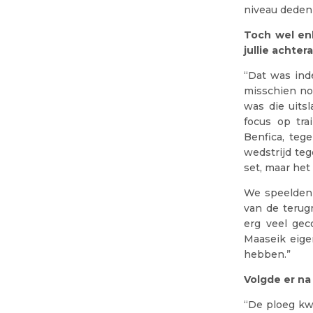
niveau deden
Toch wel enk
jullie achte
“Dat was ind
misschien nog
was die uits
focus op tra
Benfica, teg
wedstrijd te
set, maar he
We speelden 
van de terug
erg veel gec
Maaseik eige
hebben.”
Volgde er na 
“De ploeg kwa