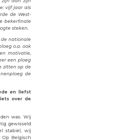
zijn dan zijn
: vijf jaar als
erde de West-
e bekerfinale
oogte steken.
 de nationale
ploeg o.a. ook
en motivatie,
weer een ploeg
e zitten op de
nnenploeg de
de en liefst
iets over de
den was. Wij
tig gewisseld
stabiel, wij
. Op Belgisch