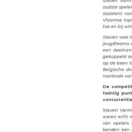
Steven Vanme
oudste speler,
assistent va
Vlaamse topc
toe en bij wi
Steven was i
jeugdteams ve
een deelname
gekoppeld aan
op de been te
Belgische d
voorbode va
De competit
twintig pun
concurrentie
Steven Vanm
waren echt w
van spelers
kenden een g