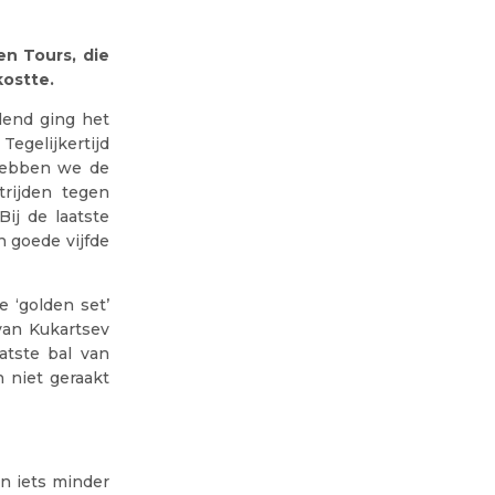
en Tours, die
kostte.
lend ging het
Tegelijkertijd
 hebben we de
trijden tegen
ij de laatste
 goede vijfde
 ‘golden set’
van Kukartsev
atste bal van
 niet geraakt
en iets minder