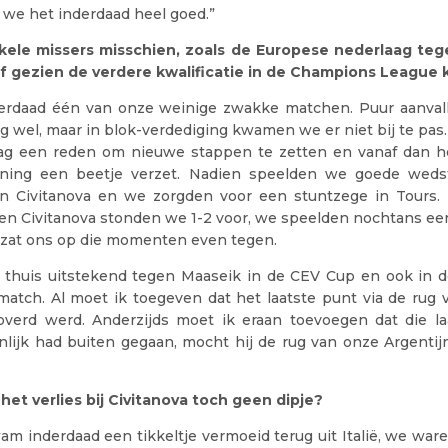
 we het inderdaad heel goed.”
ele missers misschien, zoals de Europese nederlaag teg
raf gezien de verdere kwalificatie in de Champions League 
erdaad één van onze weinige zwakke matchen. Puur aanval
 wel, maar in blok-verdediging kwamen we er niet bij te pas. 
lag een reden om nieuwe stappen te zetten en vanaf dan
ining een beetje verzet. Nadien speelden we goede weds
en Civitanova en we zorgden voor een stuntzege in Tours. B
gen Civitanova stonden we 1-2 voor, we speelden nochtans een
t zat ons op die momenten even tegen.
thuis uitstekend tegen Maaseik in de CEV Cup en ook in de
match. Al moet ik toegeven dat het laatste punt via de rug 
overd werd. Anderzijds moet ik eraan toevoegen dat die la
nlijk had buiten gegaan, mocht hij de rug van onze Argentijn
het verlies bij Civitanova toch geen dipje?
m inderdaad een tikkeltje vermoeid terug uit Italië, we war