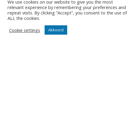
We use cookies on our website to give you the most
te volgen op
Eurovolley.tv
.
relevant experience by remembering your preferences and
Jammer genoeg niet te volgen in
repeat visits. By clicking “Accept”, you consent to the use of
de Bistro wegens je-weet-wel-
ALL the cookies.
wat.
Cookie settings
Akkoord
GDI
30/11/2021
ONZE NIEUWSBRIEF
Het is niet onze ambitie om je mailbox te overladen met
nutteloze mails maar om je op de hoogte te houden van
de belangrijkste gebeurtenissen in onze club.
Wil jij als eerste de nieuwtjes weten? Schrijf je hier in
voor onze nieuwsbrief.