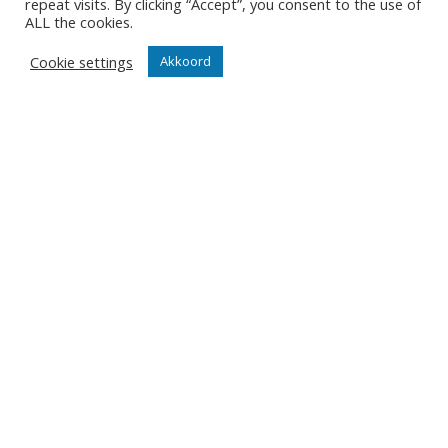
repeat visits. By clicking “Accept”, you consent to the use of
ALL the cookies.
ONZE NIEUWSBRIEF
Cookie settings
Akkoord
Het is niet onze ambitie om je mailbox te overladen met
nutteloze mails maar om je op de hoogte te houden van
de belangrijkste gebeurtenissen in onze club.
Wil jij als eerste de nieuwtjes weten? Schrijf je hier in
voor onze nieuwsbrief.
JA, SCHRIJF MIJ IN
Contact
Diksmuidsesteenweg 396