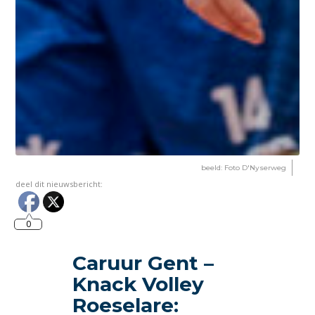
beeld: Foto D'Nyserweg
deel dit nieuwsbericht:
0
Caruur Gent –
Knack Volley
Roeselare: