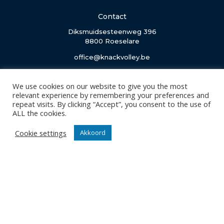
Contact
Diksmuidsesteenweg 396
8800 Roeselare
office@knackvolley.be
Club
We use cookies on our website to give you the most
relevant experience by remembering your preferences and
Nieuws
repeat visits. By clicking “Accept”, you consent to the use of
Team
ALL the cookies.
Organisatie
Cookie settings
Akkoord
Partner worden
Wedstrijden
Tickets
Abonnementen
Algemeen
Contact