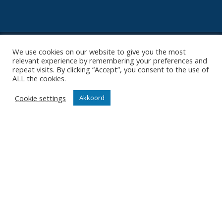
We use cookies on our website to give you the most
relevant experience by remembering your preferences and
repeat visits. By clicking “Accept”, you consent to the use of
Contact
ALL the cookies.
Diksmuidsesteenweg 396
Cookie settings
Akkoord
8800 Roeselare
office@knackvolley.be
Club
Nieuws
Team
Organisatie
Partner worden
Wedstrijden