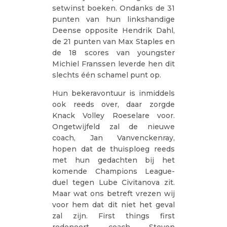
setwinst boeken. Ondanks de 31
punten van hun linkshandige
Deense opposite Hendrik Dahl,
de 21 punten van Max Staples en
de 18 scores van youngster
Michiel Franssen leverde hen dit
slechts één schamel punt op.
Hun bekeravontuur is inmiddels
ook reeds over, daar zorgde
Knack Volley Roeselare voor.
Ongetwijfeld zal de nieuwe
coach, Jan Vanvenckenray,
hopen dat de thuisploeg reeds
met hun gedachten bij het
komende Champions League-
duel tegen Lube Civitanova zit.
Maar wat ons betreft vrezen wij
voor hem dat dit niet het geval
zal zijn. First things first
redeneert coach Steven