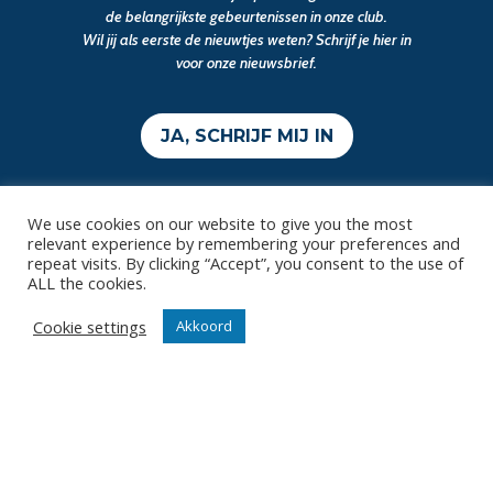
de belangrijkste gebeurtenissen in onze club.
Wil jij als eerste de nieuwtjes weten? Schrijf je hier in
voor onze nieuwsbrief.
JA, SCHRIJF MIJ IN
We use cookies on our website to give you the most
relevant experience by remembering your preferences and
repeat visits. By clicking “Accept”, you consent to the use of
ALL the cookies.
Cookie settings
Akkoord
Contact
Diksmuidsesteenweg 396
8800 Roeselare
office@knackvolley.be
Club