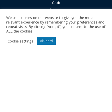
Club
Nieuws
Team
We use cookies on our website to give you the most
relevant experience by remembering your preferences and
Organisatie
repeat visits. By clicking “Accept”, you consent to the use of
Partner worden
ALL the cookies.
Cookie settings
Akkoord
Wedstrijden
Tickets
Abonnementen
Algemeen
Contact
Events
Privacy Policy
Klantenservice webshop
Algemene voorwaarden
Verzenden en retourneren