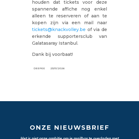
houden dat tickets voor deze
spannende affiche nog enkel
alleen te reserveren of aan te
kopen zijn via een mail naar
tickets@knackvolley.be
of via de
erkende supportersclub van
Galatasaray Istanbul.
Dank bij voorbaat!
DEEPEE
23/01/2026
ONZE NIEUWSBRIEF
Het is niet onze ambitie om je mailbox te overladen met