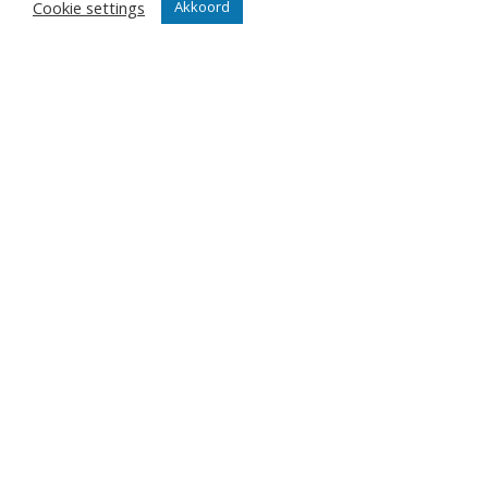
Cookie settings
Akkoord
Nieuws
Team
Organisatie
Partner worden
Wedstrijden
Tickets
Abonnementen
Algemeen
Contact
Events
Privacy Policy
Klantenservice webshop
Algemene voorwaarden
Verzenden en retourneren