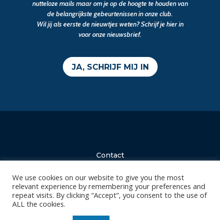
nutteloze mails maar om je op de hoogte te houden van
de belangrijkste gebeurtenissen in onze club.
Wil jij als eerste de nieuwtjes weten? Schrijf je hier in
voor onze nieuwsbrief.
JA, SCHRIJF MIJ IN
Contact
Diksmuidsesteenweg 396
We use cookies on our website to give you the most
8800 Roeselare
relevant experience by remembering your preferences and
repeat visits. By clicking “Accept”, you consent to the use of
office@knackvolley.be
ALL the cookies.
Club