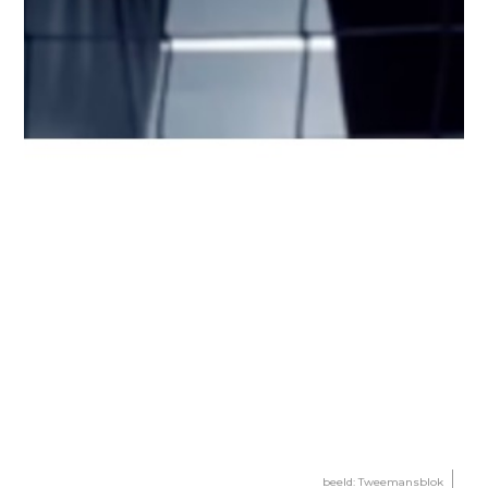
beeld: Tweemansblok