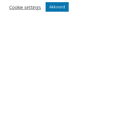
Abonnementen
Cookie settings
Akkoord
Algemeen
Contact
Events
Privacy Policy
Klantenservice webshop
Algemene voorwaarden
Verzenden en retourneren
Disclaimer