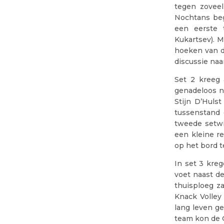
tegen zovee
Nochtans beg
een eerste t
Kukartsev). M
hoeken van d
discussie naa
Set 2 kreeg 
genadeloos n
Stijn D’Huls
tussenstand 
tweede setwi
een kleine r
op het bord te
In set 3 kreg
voet naast de
thuisploeg z
Knack Volley
lang leven g
team kon de 