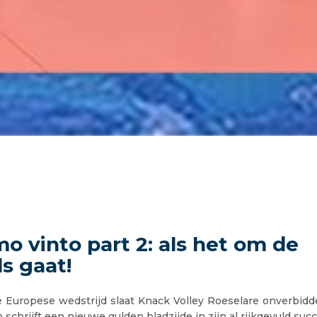
o vinto part 2: als het om de
s gaat!
e Europese wedstrijd slaat Knack Volley Roeselare onverbidde
 schrijft een nieuwe gulden bladzijde in zijn al rijkgevuld su