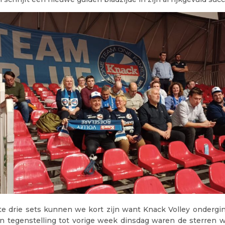
te drie sets kunnen we kort zijn want Knack Volley ondergi
 In tegenstelling tot vorige week dinsdag waren de sterren 