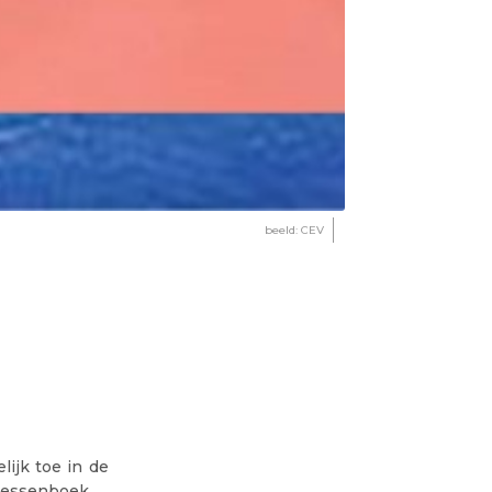
beeld: CEV
lijk toe in de
ccessenboek.