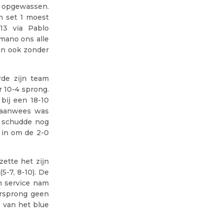
 opgewassen.
n set 1 moest
-13 via Pablo
omano ons alle
an ook zonder
rde zijn team
 10-4 sprong.
bij een 18-10
4 aanwees was
y schudde nog
 in om de 2-0
zette het zijn
5-7, 8-10). De
n service nam
orsprong geen
 van het blue