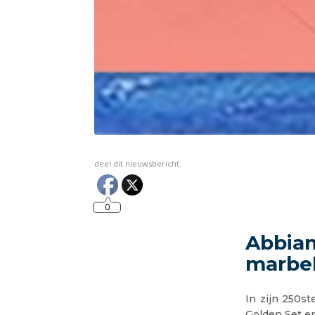
deel dit nieuwsbericht:
0
Abbiam
marbel
In zijn 250st
Golden Set en