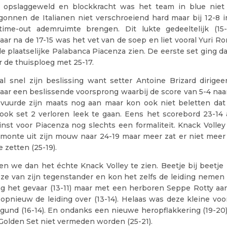
l opslaggeweld en blockkracht was het team in blue niet
onnen de Italianen niet verschroeiend hard maar bij 12-8 i
ime-out ademruimte brengen. Dit lukte gedeeltelijk (15
aar na de 17-15 was het vet van de soep en liet vooral Yuri R
e plaatselijke Palabanca Piacenza zien. De eerste set ging d
r de thuisploeg met 25-17.
al snel zijn beslissing want setter Antoine Brizard dirigee
aar een beslissende voorsprong waarbij de score van 5-4 naar
t vuurde zijn maats nog aan maar kon ook niet beletten dat 
ook set 2 verloren leek te gaan. Eens het scorebord 23-1
nst voor Piacenza nog slechts een formaliteit. Knack Volle
emonte uit zijn mouw naar 24-19 maar meer zat er niet meer
 zetten (25-19).
en we dan het échte Knack Volley te zien. Beetje bij beetje 
ze van zijn tegenstander en kon het zelfs de leiding nemen (
ag het gevaar (13-11) maar met een herboren Seppe Rotty aa
 opnieuw de leiding over (13-14). Helaas was deze kleine vo
egund (16-14). En ondanks een nieuwe heropflakkering (19-20)
Golden Set niet vermeden worden (25-21).