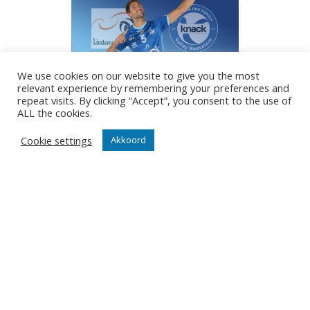
We use cookies on our website to give you the most
relevant experience by remembering your preferences and
repeat visits. By clicking “Accept”, you consent to the use of
ALL the cookies.
Hiermee verwerft de
Cookie settings
Akkoord
bekerhouder de meest optimale
uitgangspositie en volstaan
twee sets op 22 december om
de bustickets richting finale te
kunnen boeken.
Foto’s
Maandag trekt de Knack-
karavaan richting Innsbruck en
wat daar de ambities zijn, dit
mag u verwachten in onze