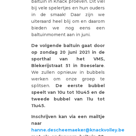
baltuin in Knack proeven. Dit viel
bij vele spelertjes en hun ouders
in de smaak! Daar zijn we
uiteraard heel blij om en daarom
bieden we nog eens een
baltuinmoment aan in juni.
De volgende baltuin gaat door
op zondag 20 juni 2021 in de
sporthal van het VMS,
Blekerijstraat 51 in Roeselare
.
We zullen opnieuw in bubbels
werken om onze groep te
splitsen.
De eerste bubbel
speelt van 10u tot 10u45 en de
tweede bubbel van 11u tot
11u45.
Inschrijven kan via een mailtje
naar
hanne.descheemaeker@knackvolley.be