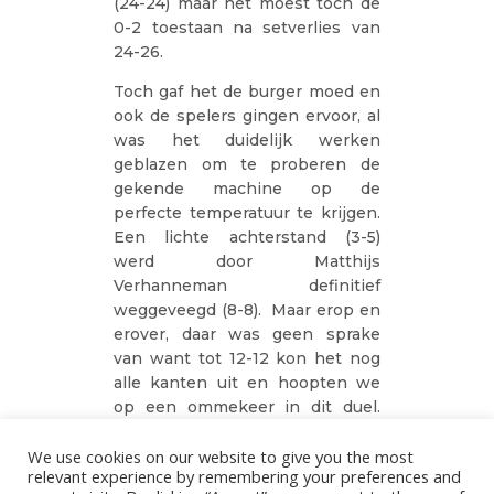
(24-24) maar het moest toch de
0-2 toestaan na setverlies van
24-26.
Toch gaf het de burger moed en
ook de spelers gingen ervoor, al
was het duidelijk werken
geblazen om te proberen de
gekende machine op de
perfecte temperatuur te krijgen.
Een lichte achterstand (3-5)
werd door Matthijs
Verhanneman definitief
weggeveegd (8-8). Maar erop en
erover, daar was geen sprake
van want tot 12-12 kon het nog
alle kanten uit en hoopten we
op een ommekeer in dit duel.
Maar met drie opeenvolgende
tegenpunten was het opnieuw
We use cookies on our website to give you the most
relevant experience by remembering your preferences and
achtervolgen geblazen : 13-16.