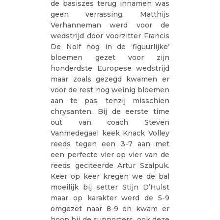
de basiszes terug innamen was
geen verrassing. Matthijs
Verhanneman werd voor de
wedstrijd door voorzitter Francis
De Nolf nog in de ‘figuurlijke’
bloemen gezet voor zijn
honderdste Europese wedstrijd
maar zoals gezegd kwamen er
voor de rest nog weinig bloemen
aan te pas, tenzij misschien
chrysanten. Bij de eerste time
out van coach Steven
Vanmedegael keek Knack Volley
reeds tegen een 3-7 aan met
een perfecte vier op vier van de
reeds geciteerde Artur Szalpuk.
Keer op keer kregen we de bal
moeilijk bij setter Stijn D’Hulst
maar op karakter werd de 5-9
omgezet naar 8-9 en kwam er
hoop bij de supporters, ook deze