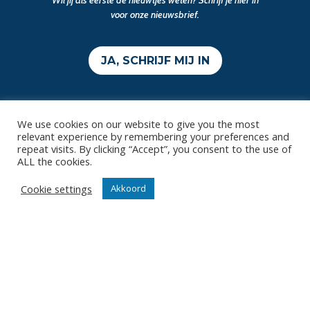
Wil jij als eerste de nieuwtjes weten? Schrijf je hier in
voor onze nieuwsbrief.
JA, SCHRIJF MIJ IN
We use cookies on our website to give you the most
relevant experience by remembering your preferences and
repeat visits. By clicking “Accept”, you consent to the use of
ALL the cookies.
Contact
Cookie settings
Akkoord
Diksmuidsesteenweg 396
8800 Roeselare
office@knackvolley.be
Club
Nieuws