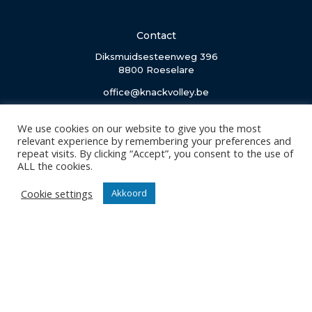
Contact
Diksmuidsesteenweg 396
8800 Roeselare
office@knackvolley.be
Club
We use cookies on our website to give you the most
relevant experience by remembering your preferences and
Nieuws
repeat visits. By clicking “Accept”, you consent to the use of
Team
ALL the cookies.
Organisatie
Cookie settings
Akkoord
Partner worden
Wedstrijden
Tickets
Abonnementen
Algemeen