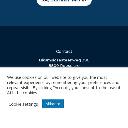
Contact
Diksmuidsesteenweg 396
8800 Roeselare
office@knackvolley.be
We use cookies on our website to give you the most
relevant experience by remembering your preferences and
repeat visits. By clicking “Accept”, you consent to the use of
Club
ALL the cookies.
Nieuws
Cookie settings
Akkoord
Team
Organisatie
Partner worden