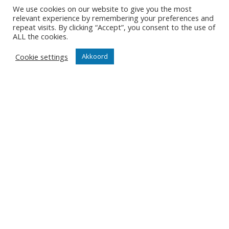
We use cookies on our website to give you the most
Contact
relevant experience by remembering your preferences and
repeat visits. By clicking “Accept”, you consent to the use of
Diksmuidsesteenweg 396
ALL the cookies.
8800 Roeselare
office@knackvolley.be
Cookie settings
Akkoord
Club
Nieuws
Team
Organisatie
Partner worden
Wedstrijden
Tickets
Abonnementen
Algemeen
Contact