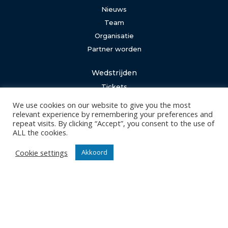
Nieuws
Team
Organisatie
Partner worden
Wedstrijden
Tickets
Abonnementen
We use cookies on our website to give you the most
relevant experience by remembering your preferences and
repeat visits. By clicking “Accept”, you consent to the use of
Algemeen
ALL the cookies.
Contact
Events
Cookie settings
Akkoord
Privacy Policy
Klantenservice webshop
Algemene voorwaarden
Verzenden en retourneren