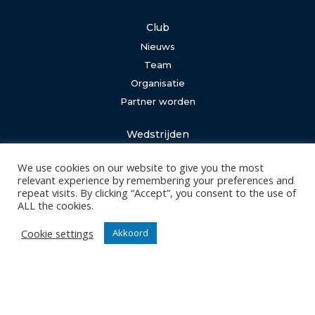
Club
Nieuws
Team
Organisatie
Partner worden
Wedstrijden
Tickets
We use cookies on our website to give you the most
Abonnementen
relevant experience by remembering your preferences and
repeat visits. By clicking “Accept”, you consent to the use of
ALL the cookies.
Algemeen
Contact
Cookie settings
Akkoord
Events
Privacy Policy
Klantenservice webshop
Algemene voorwaarden