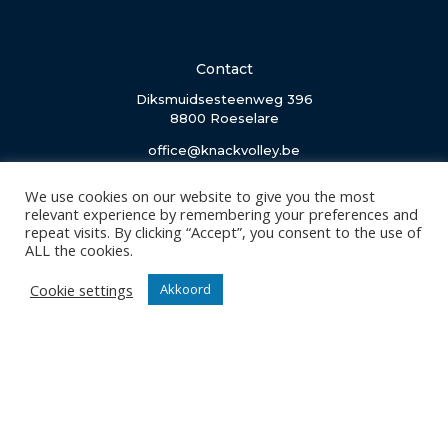
Contact
Diksmuidsesteenweg 396
8800 Roeselare
office@knackvolley.be
We use cookies on our website to give you the most
Club
relevant experience by remembering your preferences and
Nieuws
repeat visits. By clicking “Accept”, you consent to the use of
ALL the cookies.
Team
Organisatie
Cookie settings
Akkoord
Partner worden
Wedstrijden
Tickets
Abonnementen