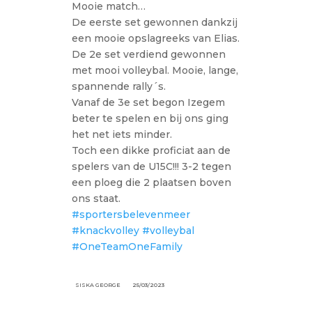
Mooie match…
De eerste set gewonnen dankzij
een mooie opslagreeks van Elias.
De 2e set verdiend gewonnen
met mooi volleybal. Mooie, lange,
spannende rally´s.
Vanaf de 3e set begon Izegem
beter te spelen en bij ons ging
het net iets minder.
Toch een dikke proficiat aan de
spelers van de U15C!!! 3-2 tegen
een ploeg die 2 plaatsen boven
ons staat.
#sportersbelevenmeer
#knackvolley
#volleybal
#OneTeamOneFamily
SISKA GEORGE
25/03/2023