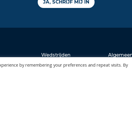
JA, SCHRIJF MIJ IN
Wedstrijden
Algemee
Tickets
Contact
xperience by remembering your preferences and repeat visits. By
Abonnementen
Events
Privacy Policy
n