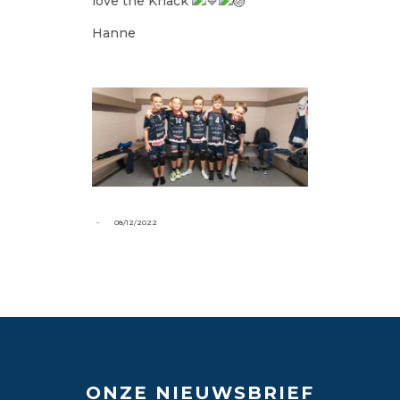
love the Knack
Hanne
-
08/12/2022
ONZE NIEUWSBRIEF