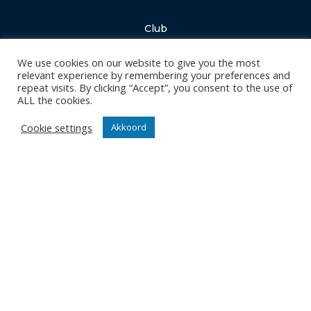
Club
Nieuws
We use cookies on our website to give you the most
Team
relevant experience by remembering your preferences and
Organisatie
repeat visits. By clicking “Accept”, you consent to the use of
ALL the cookies.
Partner worden
Cookie settings
Akkoord
Wedstrijden
Tickets
Abonnementen
Algemeen
Contact
Events
Privacy Policy
Klantenservice webshop
Algemene voorwaarden